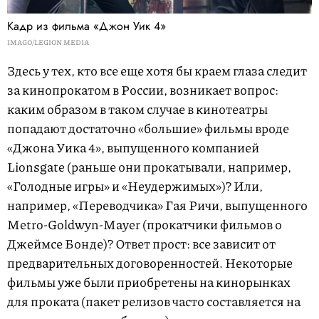
Кадр из фильма «Джон Уик 4»
IMAGO/LEGION MEDIA
Здесь у тех, кто все еще хотя бы краем глаза следит
за кинопрокатом в России, возникает вопрос:
каким образом в таком случае в кинотеатры
попадают достаточно «большие» фильмы вроде
«Джона Уика 4», выпущенного компанией
Lionsgate (раньше они прокатывали, например,
«Голодные игры» и «Неудержимых»)? Или,
например, «Переводчика» Гая Ричи, выпущенного
Metro-Goldwyn-Mayer (прокатчики фильмов о
Джеймсе Бонде)? Ответ прост: все зависит от
предварительных договоренностей. Некоторые
фильмы уже были приобретены на кинорынках
для проката (пакет релизов часто составляется на