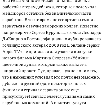
Red Head Sound это такая попытка помочь с
работой актерам дубляжа, которые после ухода
мейджоров остались без значительной части
заработка. В то же время не все артисты смогли
вернуться к озвучке заморских коллег. Известно,
например, что Сергея Бурунова, «голос» Леонардо
ДиКаприо в России, официально дублировавшего
голливудского актера с 2005 года, онлайн-сервис
Apple TV+ не пригласил для участия в озвучке
нового фильма Мартина Скорсезе «Убийцы
цветочной луны», который также выйдет в
широкий прокат. Тут, правда, нужно понимать,
что в нынешних условиях это почти невозможно:
дубляж на русский (да, в некоторых новых
фильмах и сериалах сервиса он все еще
присутствует) сейчас делается усилиями самих
зарубежных компаний. А оплатить услуги