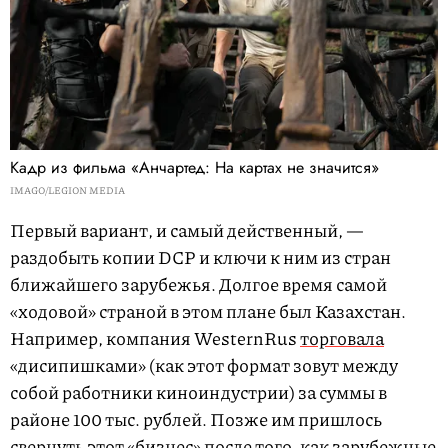
Кадр из фильма «Анчартед: На картах не значится»
IMAGO/LEGION MEDIA
Первый вариант, и самый действенный, —
раздобыть копии DCP и ключи к ним из стран
ближайшего зарубежья. Долгое время самой
«ходовой» страной в этом плане был Казахстан.
Например, компания WesternRus
торговала
«дисипишками» (как этот формат зовут между
собой работники киноиндустрии) за суммы в
районе 100 тыс. рублей. Позже им пришлось
свернуть этот «бизнес» после того, как зарубежные