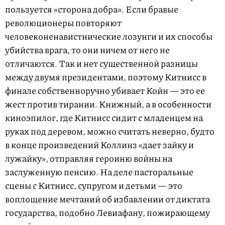
пользуется «сторона добра». Если бравые
революционеры повторяют
человеконенавистнические лозунги и их способы
убийства врага, то они ничем от него не
отличаются. Так и нет существенной разницы
между двумя президентами, поэтому Китнисс в
финале собственноручно убивает Койн — это ее
жест против тирании. Книжный, а в особенности
киноэпилог, где Китнисс сидит с младенцем на
руках под деревом, можно считать неверно, будто
в конце произведений Коллинз «дает зайку и
лужайку», отправляя героиню войны на
заслуженную пенсию. На деле пасторальные
сцены с Китнисс, супругом и детьми — это
воплощение мечтаний об избавлении от диктата
государства, подобно Левиафану, пожирающему