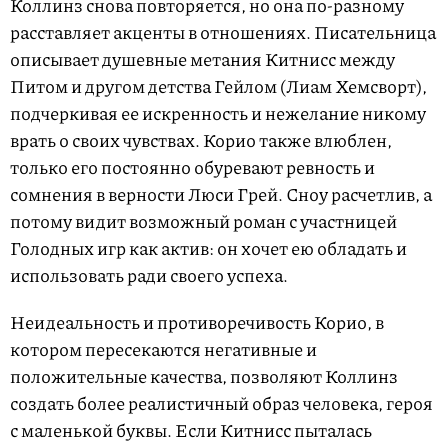
Коллинз снова повторяется, но она по-разному
расставляет акценты в отношениях. Писательница
описывает душевные метания Китнисс между
Питом и другом детства Гейлом (Лиам Хемсворт),
подчеркивая ее искренность и нежелание никому
врать о своих чувствах. Корио также влюблен,
только его постоянно обуревают ревность и
сомнения в верности Люси Грей. Сноу расчетлив, а
потому видит возможный роман с участницей
Голодных игр как актив: он хочет ею обладать и
использовать ради своего успеха.
Неидеальность и противоречивость Корио, в
котором пересекаются негативные и
положительные качества, позволяют Коллинз
создать более реалистичный образ человека, героя
с маленькой буквы. Если Китнисс пыталась