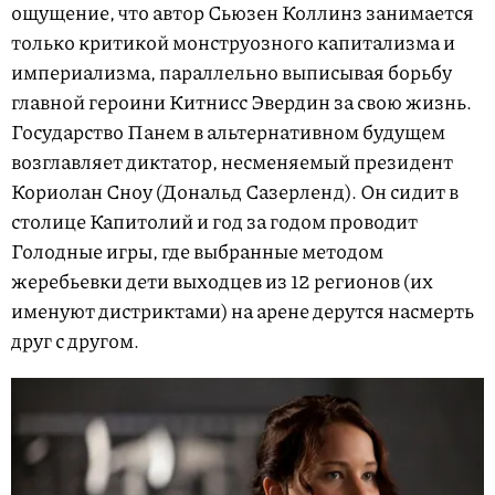
ощущение, что автор Сьюзен Коллинз занимается
только критикой монструозного капитализма и
империализма, параллельно выписывая борьбу
главной героини Китнисс Эвердин за свою жизнь.
Государство Панем в альтернативном будущем
возглавляет диктатор, несменяемый президент
Кориолан Сноу (Дональд Сазерленд). Он сидит в
столице Капитолий и год за годом проводит
Голодные игры, где выбранные методом
жеребьевки дети выходцев из 12 регионов (их
именуют дистриктами) на арене дерутся насмерть
друг с другом.