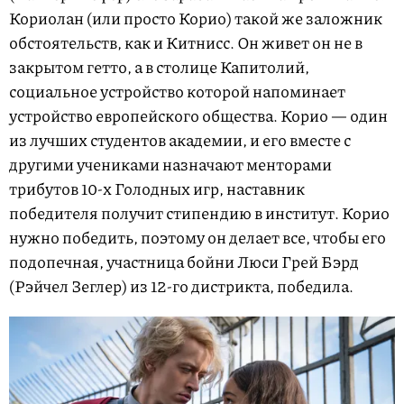
Кориолан (или просто Корио) такой же заложник
обстоятельств, как и Китнисс. Он живет он не в
закрытом гетто, а в столице Капитолий,
социальное устройство которой напоминает
устройство европейского общества. Корио — один
из лучших студентов академии, и его вместе с
другими учениками назначают менторами
трибутов 10-х Голодных игр, наставник
победителя получит стипендию в институт. Корио
нужно победить, поэтому он делает все, чтобы его
подопечная, участница бойни Люси Грей Бэрд
(Рэйчел Зеглер) из 12-го дистрикта, победила.