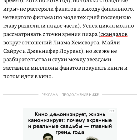
время (с 2012 по 2018 год), но только «Голодные
игры» не растеряли фанатов к выходу финального,
четвертого фильма (по моде тех дней последнюю
главу разделили на две части). Успех цикла можно
рассматривать с точки зрения пиара (
скандалов
вокруг отношений Лиама Хемсворта, Майли
Сайрус и Дженнифер Лоуренс), но все же не
разбирательства и слухи между звездами
заставили миллионы фанатов покупать книги и
потом идти в кино.
РЕКЛАМА – ПРОДОЛЖЕНИЕ НИЖЕ