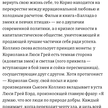
вернуть свою жизнь себе, то Корио находится на
перекрестке между иррациональной любовью и
холодным расчетом. Фильм и книга «Баллада о
змеях и певчих птицах» — не о двуличии
современной политики, а о кризисе личности в
капиталистическом обществе, уничтожающей и
продающей лучшие частички себя ради успеха.
Коллинз снова использует принцип монеты: у
Кориолана и Люси Грей есть темная сторона
(ядовитая змея) и светлая (лого приквела —
вступающие в бой змея и сойка-пересмешница),
сосуществующие друг с другом. Хотя протагонист
— Кориолан Сноу, свой посыл и идею
произведения Сьюзен Коллинз вкладывает в уста
Люси Грей Бэрд, произносящей главную фразу: «Я
думаю, что все люди по природе добры. Каждый
понимает, когда переходит черту зла, и цель всей