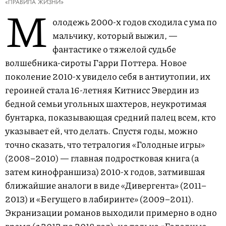
«ПРАВИЛА ЖИЗНИ»
М
олодежь 2000-х годов сходила с ума по
мальчику, который выжил, —
фантастике о тяжелой судьбе
волшебника-сироты Гарри Поттера. Новое
поколение 2010-х увидело себя в антиутопии, их
героиней стала 16-летняя Китнисс Эвердин из
бедной семьи угольных шахтеров, неукротимая
бунтарка, показывающая средний палец всем, кто
указывает ей, что делать. Спустя годы, можно
точно сказать, что тетралогия «Голодные игры»
(2008–2010) — главная подростковая книга (а
затем кинофраншиза) 2010-х годов, затмившая
ближайшие аналоги в виде «Дивергента» (2011–
2013) и «Бегущего в лабиринте» (2009–2011).
Экранизации романов выходили примерно в одно