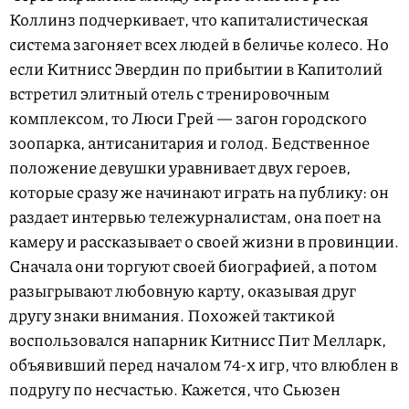
Коллинз подчеркивает, что капиталистическая
система загоняет всех людей в беличье колесо. Но
если Китнисс Эвердин по прибытии в Капитолий
встретил элитный отель с тренировочным
комплексом, то Люси Грей — загон городского
зоопарка, антисанитария и голод. Бедственное
положение девушки уравнивает двух героев,
которые сразу же начинают играть на публику: он
раздает интервью тележурналистам, она поет на
камеру и рассказывает о своей жизни в провинции.
Сначала они торгуют своей биографией, а потом
разыгрывают любовную карту, оказывая друг
другу знаки внимания. Похожей тактикой
воспользовался напарник Китнисс Пит Мелларк,
объявивший перед началом 74-х игр, что влюблен в
подругу по несчастью. Кажется, что Сьюзен