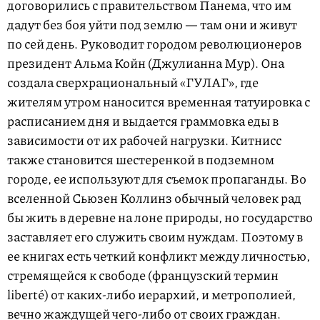
договорились с правительством Панема, что им
дадут без боя уйти под землю — там они и живут
по сей день. Руководит городом революционеров
президент Альма Койн (Джулианна Мур). Она
создала сверхрациональный «ГУЛАГ», где
жителям утром наносится временная татуировка с
расписанием дня и выдается граммовка еды в
зависимости от их рабочей нагрузки. Китнисс
также становится шестеренкой в подземном
городе, ее используют для съемок пропаганды. Во
вселенной Сьюзен Коллинз обычный человек рад
бы жить в деревне на лоне природы, но государство
заставляет его служить своим нуждам. Поэтому в
ее книгах есть четкий конфликт между личностью,
стремящейся к свободе (французский термин
liberté) от каких-либо иерархий, и метрополией,
вечно жаждущей чего-либо от своих граждан.