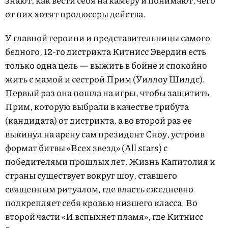
от них хотят продюсеры действа.
У главной героини и представительницы самого
бедного, 12-го дистрикта Китнисс Эвердин есть
только одна цель — выжить в бойне и спокойно
жить с мамой и сестрой Прим (Уиллоу Шилдс).
Первый раз она пошла на игры, чтобы защитить
Прим, которую выбрали в качестве трибута
(кандидата) от дистрикта, а во второй раз ее
выкинул на арену сам президент Сноу, устроив
формат битвы «Всех звезд» (All stars) с
победителями прошлых лет. Жизнь Капитолия и
страны существует вокруг шоу, ставшего
священным ритуалом, где власть ежедневно
подкрепляет себя кровью низшего класса. Во
второй части «И вспыхнет пламя», где Китнисс