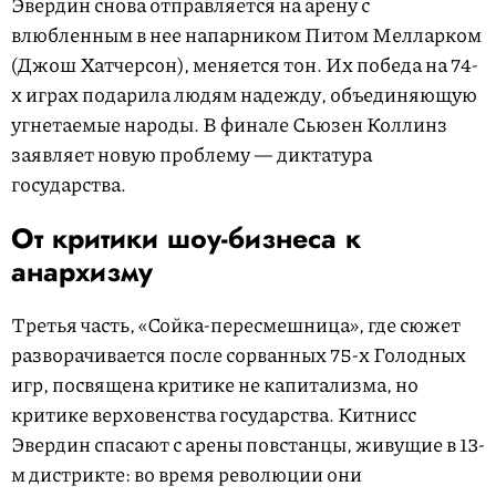
Эвердин снова отправляется на арену с
влюбленным в нее напарником Питом Мелларком
(Джош Хатчерсон), меняется тон. Их победа на 74-
х играх подарила людям надежду, объединяющую
угнетаемые народы. В финале Сьюзен Коллинз
заявляет новую проблему — диктатура
государства.
От критики шоу-бизнеса к
анархизму
Третья часть, «Сойка-пересмешница», где сюжет
разворачивается после сорванных 75-х Голодных
игр, посвящена критике не капитализма, но
критике верховенства государства. Китнисс
Эвердин спасают с арены повстанцы, живущие в 13-
м дистрикте: во время революции они