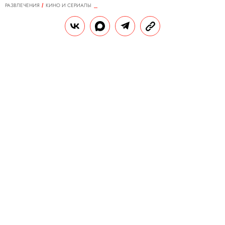
РАЗВЛЕЧЕНИЯ
КИНО И СЕРИАЛЫ
21.11.2023, 14:20
Маньяки, наркобароны и прочая
нечисть: 30 лучших
криминальных фильмов,
основанных на реальных
событиях
Криминальные фильмы всегда
пользовались популярностью, а мир охотно
предоставляет реальные материалы для
новых сценариев. Трудно сочинить
истории, на которых основаны
классические ленты вроде «Славных
парней» Мартина Скорсезе. Еще труднее
придумать ад вроде того, что