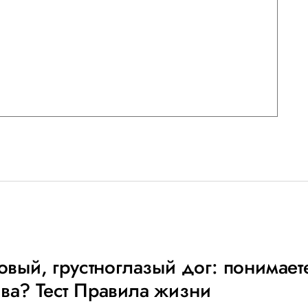
совый, грустноглазый дог: понимае
ва? Тест Правила жизни