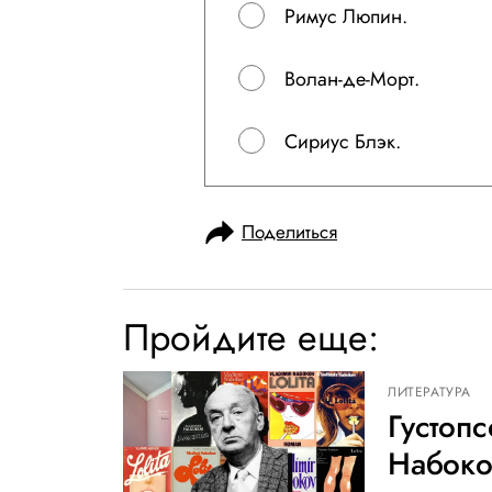
Римус Люпин.
Волан-де-Морт.
Сириус Блэк.
Поделиться
Пройдите еще:
ЛИТЕРАТУРА
Густоп
Набоко