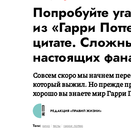
Попробуйте уг
из «Гарри Потт
цитате. Сложны
настоящих фан
Совсем скоро мы начнем пер
который выжил. Но прежде пр
хорошо вы знаете мир Гарри 
РЕДАКЦИЯ «ПРАВИЛ ЖИЗНИ»
Теги:
кино
тесты
гарри поттер