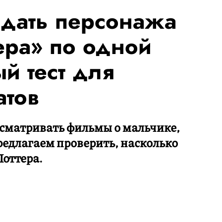
адать персонажа
ера» по одной
й тест для
атов
есматривать фильмы о мальчике,
едлагаем проверить, насколько
Поттера.