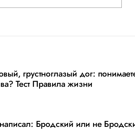
совый, грустноглазый дог: понимае
ва? Тест Правила жизни
о написал: Бродский или не Бродск