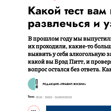
Какой тест вам
развлечься и у
В прошлом году мы выпустили
их проходили, какие-то боль
выявить у себя алкогольную 
какой вы Брэд Питт, и прове
вопрос остался без ответа. Ка
РЕДАКЦИЯ «ПРАВИЛ ЖИЗНИ»
Теги:
тесты
юмор
развлечения