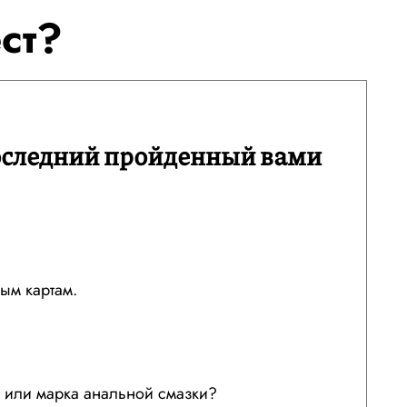
ст?
оследний пройденный вами
ым картам.
л или марка анальной смазки?