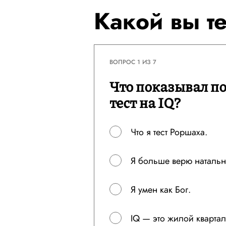
Какой вы те
ВОПРОС 1 ИЗ 7
Что показывал п
тест на IQ?
Что я тест Роршаха.
Я больше верю натальн
Я умен как Бог.
IQ — это жилой кварта