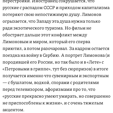
перестройки. Иностранец сокрушается, что
русские с распадом СССР и приходом капитализма
потеряют свою непостижимую душу. Лимонов
огрызается, что Западу эта душа нужна только
ради экзотического туризма. Но фильм не
обостряет дальше этот конфликт между
Лимоновым и миром, который его сперва
приютил, а потом разочаровал. За кадром остается
поездка на войну в Сербию. А портрет Лимонова (и
породившей его России, но так было и в «Лете» с
«Петровыми в гриппе», тут без сюрпризов) в итоге
получается именно что сувенирным и экспортным
— с бушлатом, водкой, спорами с родителями
перед телевизором, афоризмами про то, что
«русские прекрасно умеют умирать, но совершенно
не приспособлены к жизни», и с очень тяжелым
акцентом.