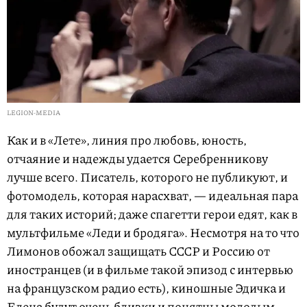
LEGION-MEDIA
Как и в «Лете», линия про любовь, юность,
отчаяние и надежды удается Серебренникову
лучше всего. Писатель, которого не публикуют, и
фотомодель, которая нарасхват, — идеальная пара
для таких историй; даже спагетти герои едят, как в
мультфильме «Леди и бродяга». Несмотря на то что
Лимонов обожал защищать СССР и Россию от
иностранцев (и в фильме такой эпизод с интервью
на французском радио есть), киношные Эдичка и
Елена будут очень близки и понятны молодым