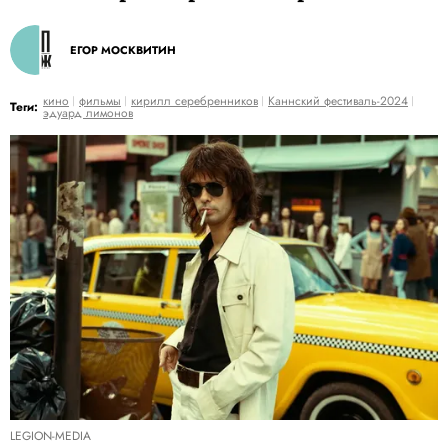
ЕГОР МОСКВИТИН
кино
фильмы
кирилл серебренников
Каннский фестиваль-2024
Теги:
эдуард лимонов
LEGION-MEDIA