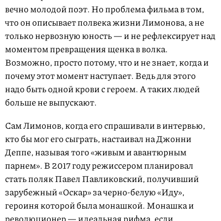
вечно молодой поэт. Но проблема фильма в том,
что он описывает полвека жизни Лимонова, а не
только нервозную юность — и не рефлексирует над
моментом превращения щенка в волка.
Возможно, просто потому, что и не знает, когда и
почему этот момент наступает. Ведь для этого
надо быть одной крови с героем. А таких людей
больше не выпускают.
Сам Лимонов, когда его спрашивали в интервью,
кто бы мог его сыграть, настаивал на Джонни
Деппе, называя того «живым и авантюрным
парнем». В 2017 году режиссером планировал
стать поляк Павел Павликовский, получивший
зарубежный «Оскар» за черно-белую «Иду»,
героиня которой была монашкой. Монашка и
революционер — идеальная рифма, если