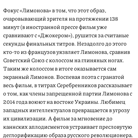
Фокус «Лимонова» в том, что этот образ,
очаровывающий зрителя на протяжении 138
минут (в иностранной прессе фильм уже
сравнивают с «Джокером»), рушится за считаные
секунды финальных титров. Незадолго до этого
кто-то из французов уязвляет Лимонова, сравнив
Советский Союз с колоссом на глиняных ногах.
Таким же колоссом в итоге оказывается сам
экранный Лимонов. Воспевая поэта с гранатой
весь фильм, в титрах Серебренников рассказывает
о том, как члены запрещенной партии Лимонова с
2014 года воюют на востоке Украины. Любимец
западных интеллектуалов превращается в угрозу
их цивилизации. А фильм за мгновение до
каннских аплодисментов устраивает пресловутую
деглорификацию образа русского революционера.