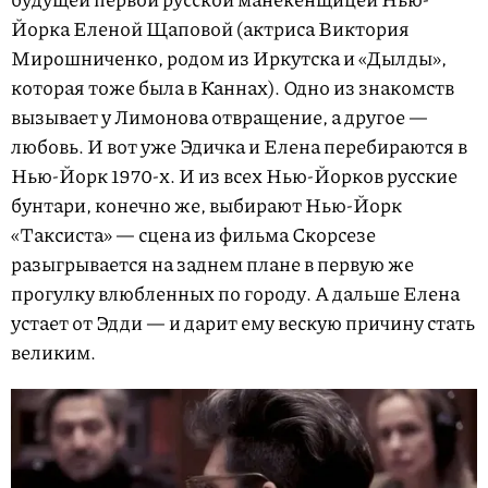
Йорка Еленой Щаповой (актриса Виктория
Мирошниченко, родом из Иркутска и «Дылды»,
которая тоже была в Каннах). Одно из знакомств
вызывает у Лимонова отвращение, а другое —
любовь. И вот уже Эдичка и Елена перебираются в
Нью-Йорк 1970-х. И из всех Нью-Йорков русские
бунтари, конечно же, выбирают Нью-Йорк
«Таксиста» — сцена из фильма Скорсезе
разыгрывается на заднем плане в первую же
прогулку влюбленных по городу. А дальше Елена
устает от Эдди — и дарит ему вескую причину стать
великим.