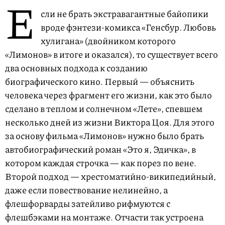
Е
сли не брать экстравагантные байопики
вроде фэнтези-комикса «Генсбур. Любовь
хулигана» (двойником которого
«Лимонов» в итоге и оказался), то существует всего
два основных подхода к созданию
биографического кино. Первый — объяснить
человека через фрагмент его жизни, как это было
сделано в теплом и солнечном «Лете», спевшем
несколько дней из жизни Виктора Цоя. Для этого
за основу фильма «Лимонов» нужно было брать
автобиографический роман «Это я, Эдичка», в
котором каждая строчка — как порез по вене.
Второй подход — хрестоматийно-википедийный,
даже если повествование нелинейно, а
флешфорварды затейливо рифмуются с
флешбэками на монтаже. Отчасти так устроена