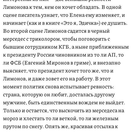
Лимонова к тем, кем он хочет обладать. В одной
сцене писатель узнает, что Елена ему изменяет, и
начинает (как и в книге «Это я, Эдичка») ее душить.
Во второй сцене Лимонов садится в черный
мерседес с триколором, чтобы поговорить с
бывшим сотрудником КГБ, а ныне приближенным
к президенту России чиновником из то ли АП, то
ли ФСБ (Евгений Миронов в гриме), и внезапно
выясняет, что президент хочет того же, что и
Лимонов, и даже зовет его на работу. В этот
момент политик снова испытывает ревность:
страна, которую он любит, досталась другому
мужчине, быть единственным вождем не выйдет.
Только и остается, что выскочить из мерседеса на
мороз и хлестать то ли веткой, то ли железным
прутом по снегу. Опять же, красивая отсылка к