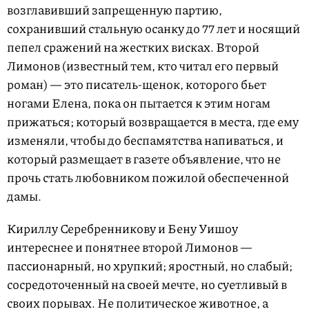
возглавивший запрещенную партию,
сохранивший стальную осанку до 77 лет и носящий
пепел сражений на жестких висках. Второй
Лимонов (известный тем, кто читал его первый
роман) — это писатель-щенок, которого бьет
ногами Елена, пока он пытается к этим ногам
прижаться; который возвращается в места, где ему
изменяли, чтобы до беспамятства напиваться, и
который размещает в газете объявление, что не
прочь стать любовником пожилой обеспеченной
дамы.
Кириллу Серебренникову и Бену Уишоу
интереснее и понятнее второй Лимонов —
пассионарный, но хрупкий; яростный, но слабый;
сосредоточенный на своей мечте, но суетливый в
своих порывах. Не политическое животное, а