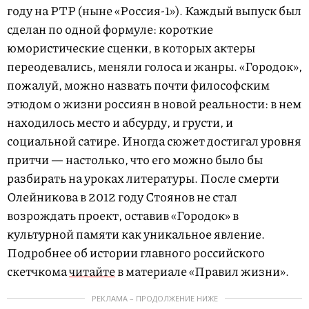
году на РТР (ныне «Россия-1»). Каждый выпуск был
сделан по одной формуле: короткие
юмористические сценки, в которых актеры
переодевались, меняли голоса и жанры. «Городок»,
пожалуй, можно назвать почти философским
этюдом о жизни россиян в новой реальности: в нем
находилось место и абсурду, и грусти, и
социальной сатире. Иногда сюжет достигал уровня
притчи — настолько, что его можно было бы
разбирать на уроках литературы. После смерти
Олейникова в 2012 году Стоянов не стал
возрождать проект, оставив «Городок» в
культурной памяти как уникальное явление.
Подробнее об истории главного российского
скетчкома
читайте
в материале «Правил жизни».
РЕКЛАМА – ПРОДОЛЖЕНИЕ НИЖЕ