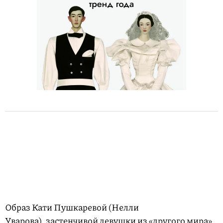
Образ Кати Пушкаревой (Нелли
Уварова), застенчивой девушки из «другого мира»,