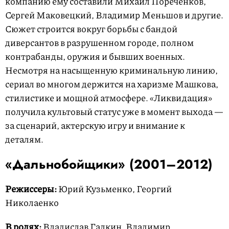
компанию ему составили Михаил Пореченков,
Сергей Маковецкий, Владимир Меньшов и другие.
Сюжет строится вокруг борьбы с бандой
диверсантов в разрушенном городе, полном
контрабанды, оружия и бывших военных.
Несмотря на насыщенную криминальную линию,
сериал во многом держится на харизме Машкова,
стилистике и мощной атмосфере. «Ликвидация»
получила культовый статус уже в момент выхода —
за сценарий, актерскую игру и внимание к
деталям.
«Дальнобойщики» (2001–2012)
Режиссеры:
Юрий Кузьменко, Георгий
Николаенко
В ролях:
Владислав Галкин, Владимир