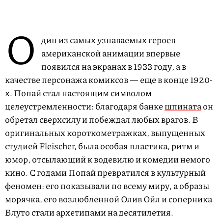
О
дин из самых узнаваемых героев
американской анимации впервые
появился на экранах в 1933 году, а в
качестве персонажа комиксов — еще в конце 1920-
х. Попай стал настоящим символом
целеустремленности: благодаря банке
шпината
он
обретал сверхсилу и побеждал любых врагов. В
оригинальных короткометражках, выпущенных
студией Fleischer, была особая пластика, ритм и
юмор, отсылающий к водевилю и комедии немого
кино. С годами Попай превратился в культурный
феномен: его показывали по всему миру, а образы
морячка, его возлюбленной Олив Ойл и соперника
Блуто стали архетипами на десятилетия.