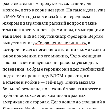
развлекательным продуктом, «жвачкой для
мозгов», и это в корне неверно. На самом деле, уже
в 1940-50-е годы комиксы были передовым
жанром и затрагивали расовый вопрос и такие
темы как преступность, феминизм, иммиграция и
так далее. В 1954 году психиатр Фредерик Вертам
выпустил книгу
«Совращение невинных»
, в
которой писал о негативном влиянии комиксов на
юное поколение: по его мнению, Чудо-женщина
закладывает в девушках неправильную модель
поведения, а образе героини он видел лесбийский
подтекст и пропаганду БДСМ-практик, а в
Бэтмене и Робине — гей-пару. Книга вызвала
большой резонанс, повлекший травлю в прессе и
публичное сожжение комиксов в разных
американских городах. Дело дошло до слушаний в
Конгрессе. Чтобы не допустить вмешательства