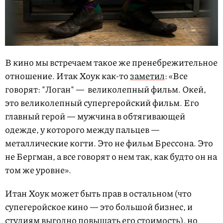
В кино мы встречаем такое же пренебрежительное
отношение. Итак Хоук как-то
заметил
: «Все
говорят: "Логан" — великолепный фильм. Окей,
это великолепный супергеройский фильм. Его
главный герой — мужчина в обтягивающей
одежде, у которого между пальцев —
металлические когти. Это не фильм Брессона. Это
не Бергман, а все говорят о нем так, как будто он на
том же уровне».
Итан Хоук может быть прав в остальном (что
супегеройское кино — это большой бизнес, и
студиям выгодно повышать его стоимость), но