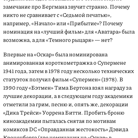
замечание про Бергмана звучит странно. Почему
никто не сравнивает с «Седьмой печатью»,
например, «Начало» или «Прибытие»? Почему
номинация на «лучший фильм» для «Аватара» была
возможна, а для «Темного рыцаря» — нет?
Впервые на «Оскар» была номинирована
анимированная короткометражка о Супермене
1941 года, затем в 1978 году несколько технических
статуэток получил фильм «Супермен» (1978). В
1990 году «Бэтмен» Тима Бертона взял награду за
лучшие декорации, а в следующем году академики
отметили за грим, песню и, опять же, декорации
«Дика Трейси» Уоррена Битти. Пробить броню
киноакадемии пыталась снятая по мотивам
комиксов DC «Оправданная жестокость» Дэвида
Кроненберга (две номинации на «Оскар» в