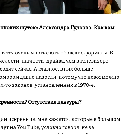
 плохих шуток» Александра Гудкова. Как вам
вятся очень многие ютьюбовские форматы. В
елости, наглости, драйва, чем в телевизоре,
ходят сейчас. А главное, в них больше
юмором давно назрели, потому что невозможно
х-то законов, установленных в 1970-е.
кренности? Отсутствие цензуры?
ции искренние, мне кажется, которые в большом
ут на YouTube, условно говоря, не за