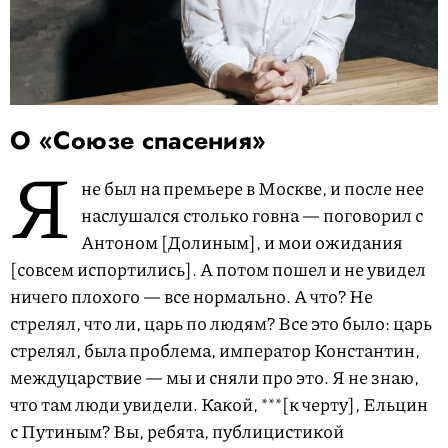
О «Союзе спасения»
Я
не был на премьере в Москве, и после нее
наслушался столько говна — поговорил с
Антоном [Долиным], и мои ожидания
[совсем испортились]. А потом пошел и не увидел
ничего плохого — все нормально. А что? Не
стрелял, что ли, царь по людям? Все это было: царь
стрелял, была проблема, император Константин,
междуцарствие — мы и сняли про это. Я не знаю,
что там люди увидели. Какой, ***[к черту], Ельцин
с Путиным? Вы, ребята, публицистикой