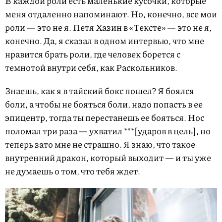
В каждой роли есть маленькие кусочки, которые
меня отдаленно напоминают. Но, конечно, все мои
роли — это не я. Петя Хазин в «Тексте» — это не я,
конечно. Да, я сказал в одном интервью, что мне
нравится брать роли, где человек борется с
темнотой внутри себя, как Раскольников.
Знаешь, как я в тайский бокс пошел? Я боялся
боли, а чтобы не бояться боли, надо попасть в ее
эпицентр, тогда ты перестанешь ее бояться. Нос
поломал три раза — ухватил ***[ударов в цель], но
теперь зато мне не страшно. Я знаю, что такое
внутренний дракон, который выходит — и ты уже
не думаешь о том, что тебя ждет.