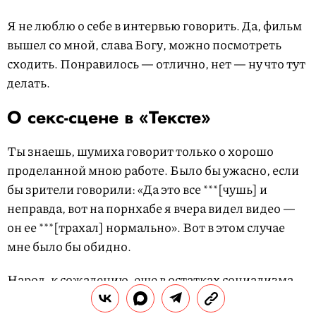
Я не люблю о себе в интервью говорить. Да, фильм
вышел со мной, слава Богу, можно посмотреть
сходить. Понравилось — отлично, нет — ну что тут
делать.
О секс-сцене в «Тексте»
Ты знаешь, шумиха говорит только о хорошо
проделанной мною работе. Было бы ужасно, если
бы зрители говорили: «Да это все ***[чушь] и
неправда, вот на порнхабе я вчера видел видео —
он ее ***[трахал] нормально». Вот в этом случае
мне было бы обидно.
Народ, к сожалению, еще в остатках социализма.
Дело даже не в «совке», а в этом отношении