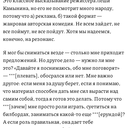
Это классное высказывание режиссера Леши
Камынина, но его не посмотрит много народу,
потому что а) реклама, б) такой формат —
жанровая авторская комедия. Не всем зайдет, не
все поймут, не все пойдут. Хотя мы надеемся,
конечно, на резонанс.
Я мог бы сниматься везде — столько мне приходит
предложений. Но другое дело — нужно ли мне
это? «Давайте я поснимаюсь, обо мне поговорят»
— ***[плевать], обосрался или нет. Мне важно
другое: если меня за душу берет, если я понимаю,
что материал способен дать мне сил вырасти над
самим собой, тогда я готов это делать. Потому что
***[зачем] мне просто роли играть, суетиться на
билбордах, заниматься какой-то еще ***[ерундой]?
А если роль правильная, она дает тебе