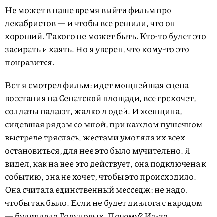
Не может в наше время выйти фильм про
декабристов — и чтобы все решили, что он
хороший. Такого не может быть. Кто-то будет это
засирать и хаять. Но я уверен, что кому-то это
понравится.
Вот я смотрел фильм: идет мощнейшая сцена
восстания на Сенатской площади, все грохочет,
солдаты падают, жалко людей. И женщина,
сидевшая рядом со мной, при каждом пушечном
выстреле тряслась, жестами умоляла их всех
остановиться, для нее это было мучительно. Я
видел, как на нее это действует, она подключена к
событию, она не хочет, чтобы это происходило.
Она считала единственный месседж: не надо,
чтобы так было. Если не будет диалога с народом
— будут дела Голуновых. Почему? Из-за