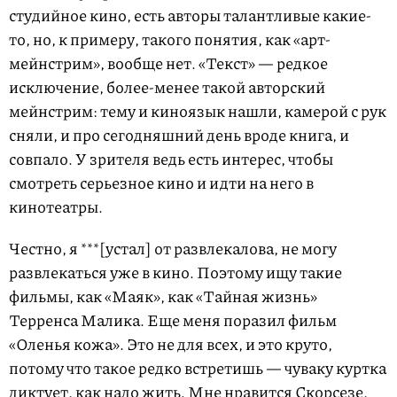
студийное кино, есть авторы талантливые какие-
то, но, к примеру, такого понятия, как «арт-
мейнстрим», вообще нет. «Текст» — редкое
исключение, более-менее такой авторский
мейнстрим: тему и киноязык нашли, камерой с рук
сняли, и про сегодняшний день вроде книга, и
совпало. У зрителя ведь есть интерес, чтобы
смотреть серьезное кино и идти на него в
кинотеатры.
Честно, я ***[устал] от развлекалова, не могу
развлекаться уже в кино. Поэтому ищу такие
фильмы, как «Маяк», как «Тайная жизнь»
Терренса Малика. Еще меня поразил фильм
«Оленья кожа». Это не для всех, и это круто,
потому что такое редко встретишь — чуваку куртка
диктует, как надо жить. Мне нравится Скорсезе,