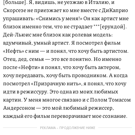
[больше]. Я, видишь, не уезжаю в Италию, и
Скорсезе не приезжает ко мне вместе с ДиКаприо
упрашивать: «Снимись у меня!» Он как артист мне
близок именно тем, что не страдает ***[ерундой].
Дей-Льюис мне близок как ролевая модель:
вдумчивый, умный артист. Я посмотрел фильм
«Нефть» с ним — и понял, что хочу быть артистом.
Отец, дед, семья — это все понятно. Но именно
после «Нефти» я понял, что хочу быть актером,
хочу передавать, хочу быть проводником. А когда
посмотрел «Призрачную нить», я понял, что хочу
идти в режиссуру. Это одна из моих любимых
картин. У меня многое связано и с Полом Томасом
Андерсоном — это мой любимый режиссер,
каждый его фильм переворачивает мое сознание.
РЕКЛАМА – ПРОДОЛЖЕНИЕ НИЖЕ