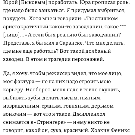
Юрой [Быковым] поработать. Юра прописал роль,
где надо было заикаться. Я придумал выбриться,
похудеть. Хотя мне и говорили: «Ты слишком
аристократичный какой-то заводчанин, такое ***
[лицо]...» А если бы я реально был заводчанин?
Представь, я бы жил в Саранске. Что мне делать,
где мне еще работать? Вот такой долбаный
заводец. В этом и трагедия персонажей.
Да, я хочу, чтобы режиссер видел, что мое лицо,
моя фактура — не на них надо строить мою
карьеру. Наоборот, меня надо в говно окунать,
выбивать зубы, делать лысым, пьяным,
извращенным, сраным, говняным, дерьмом
вонючим — вот что я такое. Джилленхол
снимается в «Стрингере» — и ему никто не
говорит, какой он, сука, красивый. Хоакин Феникс