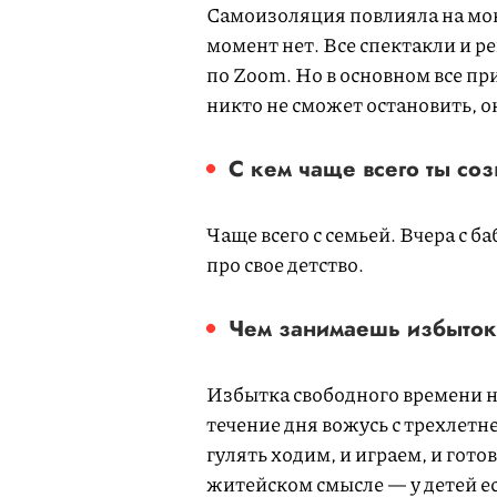
Самоизоляция повлияла на мою
момент нет. Все спектакли и 
по Zoom. Но в основном все п
никто не сможет остановить, о
С кем чаще всего ты со
Чаще всего с семьей. Вчера с б
про свое детство.
Чем занимаешь избыток
Избытка свободного времени не
течение дня вожусь с трехлетне
гулять ходим, и играем, и гото
житейском смысле — у детей ес