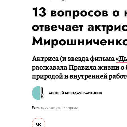
13 вопросов о 
отвечает актри
Мирошниченк
Актриса (и звезда фильма
«Д
рассказала Правила жизни о 
природой и внутренней работ
АЛЕКСЕЙ БОРОДАЧЕВ-АРХИПОВ
Теги:
коронавирус
интервью