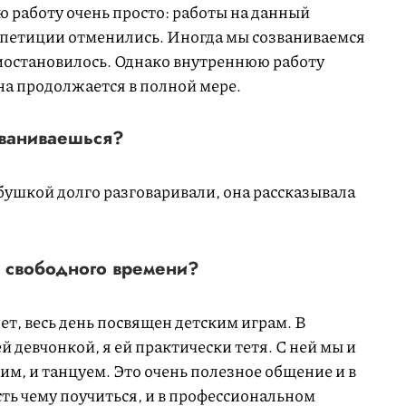
 работу очень просто: работы на данный
репетиции отменились. Иногда мы созваниваемся
риостановилось. Однако внутреннюю работу
на продолжается в полной мере.
званиваешься?
абушкой долго разговаривали, она рассказывала
 свободного времени?
т, весь день посвящен детским играм. В
й девчонкой, я ей практически тетя. С ней мы и
вим, и танцуем. Это очень полезное общение и в
ть чему поучиться, и в профессиональном