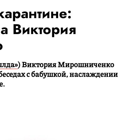
карантине:
са Виктория
о
ылда»
) Виктория Мирошниченко
беседах с бабушкой, наслаждении
е.