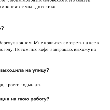
омпания: от мала до велика.
о?
березу за окном. Мне нравится смотреть на нее в
 погоду. Потом пью кофе, завтракаю, выхожу на
 выходила на улицу?
да, просто подышать.
ция на твою работу?