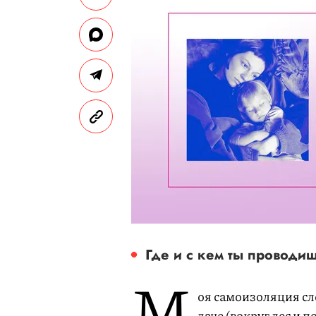
Где и с кем ты провод
М
оя самоизоляция сл
даче (вокруг лес и 