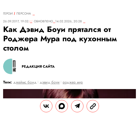
ГЕРОИ
ПЕРСОНА
26.09.2017, 19:02
ОБНОВЛЕНО
14.02.2026, 20:28
Как Дэвид Боуи прятался от
Роджера Мура под кухонным
столом
РЕДАКЦИЯ САЙТА
Теги:
джеймс бонд
дэвид боуи
роджер мур