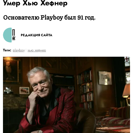
Умер Хью Хефнер
Основателю Playboy был 91 год.
РЕДАКЦИЯ САЙТА
Теги:
playboy
хью хефнер