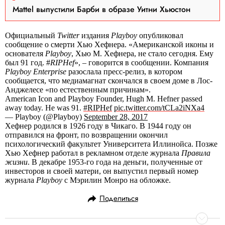
Mattel выпустили Барби в образе Уитни Хьюстон
Официальный
Twitter
издания
Playboy
опубликовал
сообщение о смерти Хью Хефнера. «Американской иконы и
основателя
Playboy
, Хью М. Хефнера, не стало сегодня. Ему
был 91 год. #
RIPHef
», – говорится в сообщении. Компания
Playboy Enterprise
разослала пресс-релиз, в котором
сообщается, что медиамагнат скончался в своем доме в Лос-
Анджелесе «по естественным причинам».
American Icon and Playboy Founder, Hugh M. Hefner passed
away today. He was 91.
#RIPHef
pic.twitter.com/tCLa2iNXa4
— Playboy (@Playboy)
September 28, 2017
Хефнер родился в 1926 году в Чикаго. В 1944 году он
отправился на фронт, по возвращении окончил
психологический факультет Университета Иллинойса. Позже
Хью Хефнер работал в рекламном отделе журнала
Правила
жизни
. В декабре 1953-го года на деньги, полученные от
инвесторов и своей матери, он выпустил первый номер
журнала
Playboy
с Мэрилин Монро на обложке.
Поделиться