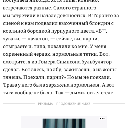
встречаются разные. Самого странного
мы встретили в начале девяностых. В Торонто за
сценой к нам подвалил высоченный блондин с
козлиной бородкой пурпурного цвета. «Б**,
чуваки, — начал он, — сейчас, вы, парни,
отыграете и, типа, повалили ко мне. У меня
охрененный чердак, нормальные тетки. Вот,
смотрите, я из Гомера Симпсона бульбулятор
сделал. Вот здесь, на лбу, зажигаешь, а из жопы
тянешь. Поехали, парни?» Но мы не поехали.
Трава у него была заряжена нормальная. А вот
тяги вообще не было. Так — дымилось еле-еле.
РЕКЛАМА – ПРОДОЛЖЕНИЕ НИЖЕ