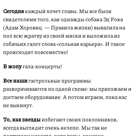
Сегодня
каждый хочет славы. Мы все были
свидетелями того, как однажды собака Эд Рока
(Адам Хоровиц. — Правила жизни) вывалила на
пол всю жратву из своей миски и выложила из
собачьих галет слова «сольная карьера». И такое
происходит повсеместно!
В жопу
гала-концерты!
Все наши
гастрольные программы
разворачиваются по одной схеме: мы приезжаем и
достаем оборудование. А потом играем, пока нас
не выкинут.
То, как звезды
избегают своих поклонников,
всегда выглядит очень нелепо. Мы так не
поступаем никогда, хотя типы, конечно,