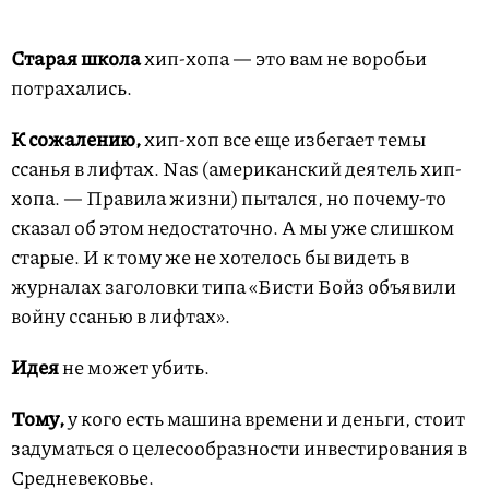
Старая школа
хип-хопа — это вам не воробьи
потрахались.
К сожалению,
хип-хоп все еще избегает темы
ссанья в лифтах. Nas (американский деятель хип-
хопа. — Правила жизни) пытался, но почему-то
сказал об этом недостаточно. А мы уже слишком
старые. И к тому же не хотелось бы видеть в
журналах заголовки типа «Бисти Бойз объявили
войну ссанью в лифтах».
Идея
не может убить.
Тому,
у кого есть машина времени и деньги, стоит
задуматься о целесообразности инвестирования в
Средневековье.