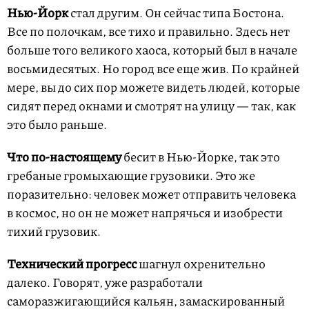
Нью-Йорк
стал другим. Он сейчас типа Бостона.
Все по полочкам, все тихо и правильно. Здесь нет
больше того великого хаоса, который был в начале
восьмидесятых. Но город все еще жив. По крайней
мере, вы до сих пор можете видеть людей, которые
сидят перед окнами и смотрят на улицу — так, как
это было раньше.
Что по-настоящему
бесит в Нью-Йорке, так это
гребаные громыхающие грузовики. Это же
поразительно: человек может отправить человека
в космос, но он не может напрячься и изобрести
тихий грузовик.
Технический прогресс
шагнул охренительно
далеко. Говорят, уже разработали
саморазжигающийся кальян, замаскированный