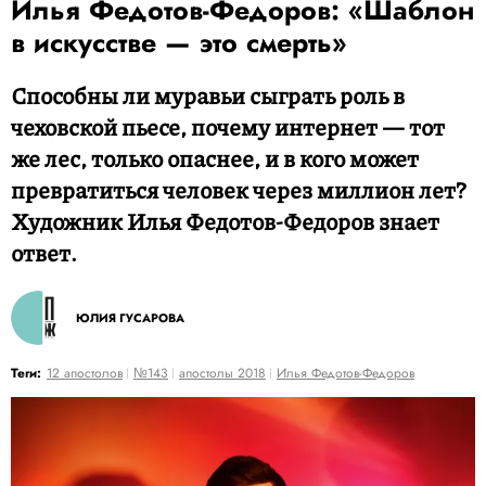
Илья Федотов-Федоров: «Шаблон
в искусстве — это смерть»
Способны ли муравьи сыграть роль в
чеховской пьесе, почему интернет — тот
же лес, только опаснее, и в кого может
превратиться человек через миллион лет?
Художник Илья Федотов-Федоров знает
ответ.
ЮЛИЯ ГУСАРОВА
Теги:
12 апостолов
№143
апостолы 2018
Илья Федотов-Федоров