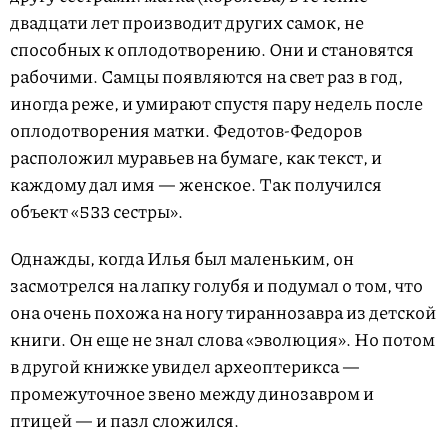
двадцати лет производит других самок, не
способных к оплодотворению. Они и становятся
рабочими. Самцы появляются на свет раз в год,
иногда реже, и умирают спустя пару недель после
оплодотворения матки. Федотов-Федоров
расположил муравьев на бумаге, как текст, и
каждому дал имя — женское. Так получился
объект «533 сестры».
Однажды, когда Илья был маленьким, он
засмотрелся на лапку голубя и подумал о том, что
она очень похожа на ногу тираннозавра из детской
книги. Он еще не знал слова «эволюция». Но потом
в другой книжке увидел археоптерикса —
промежуточное звено между динозавром и
птицей — и пазл сложился.