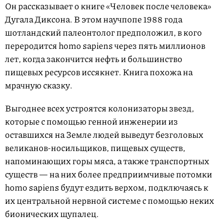
Он рассказывает о книге «Человек после человека»
Дугала Диксона. В этом научпопе 1988 года
шотландский палеонтолог предположил, в кого
переродится homo sapiens через пять миллионов
лет, когда закончится нефть и большинство
пищевых ресурсов иссякнет. Книга похожа на
мрачную сказку.
Выгоднее всех устроятся колонизаторы звезд,
которые с помощью генной инженерии из
оставшихся на Земле людей выведут безголовых
великанов-носильщиков, пищевых существ,
напоминающих горы мяса, а также транспортных
существ — на них более предприимчивые потомки
homo sapiens будут ездить верхом, подключаясь к
их центральной нервной системе с помощью неких
бионических щупалец.