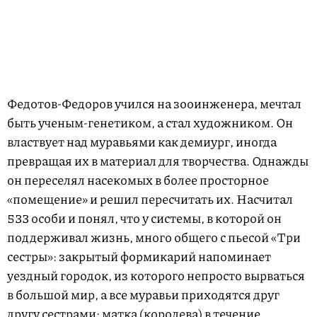
Федотов-Федоров учился на зооинженера, мечтал
быть ученым-генетиком, а стал художником. Он
властвует над муравьями как демиург, иногда
превращая их в материал для творчества. Однажды
он переселял насекомых в более просторное
«помещение» и решил пересчитать их. Насчитал
533 особи и понял, что у системы, в которой он
поддерживал жизнь, много общего с пьесой «Три
сестры»: закрытый формикарий напоминает
уездный городок, из которого непросто вырваться
в большой мир, а все муравьи приходятся друг
другу сестрами: матка (королева) в течение