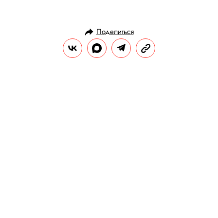
Поделиться
ГЕРОИ
ПЛЕЙЛИСТ
16.05.2018, 16:56
Что группа «Каста» слушает во
время тура
РЕДАКЦИЯ «ПРАВИЛ ЖИЗНИ»