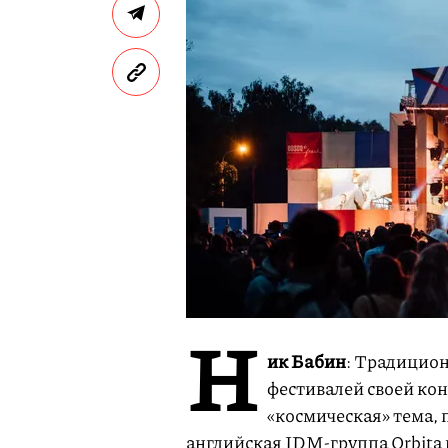
Н
ик Бабин
: Традицион
фестивалей своей кон
«космическая» тема,
английская IDM-группа Orbita 