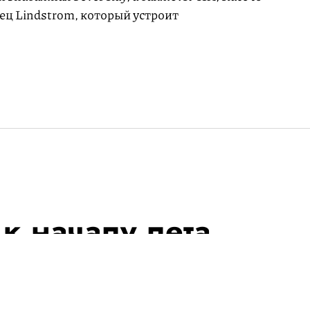
ец Lindstrom, который устроит
 к началу лета
ран Садеги уже зарекомендовал
вами, а 1 июня он выступит в