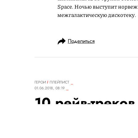
Space. Ночью выступит норвеж
межгалактическую дискотеку.
Поделиться
ГЕРОИ
ПЛЕЙЛИСТ
01.06.2018, 08:19
10 рейв-треков
Нью-Йоркский продюсер Кам
себя во всем мире своими лай