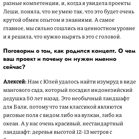
разные компетенции, и, когда я увидела проекты
Леши, поняла, что не умею так, что это будет очень
крутой обмен опытом и знаниями. А самое
главное, мы сильно сошлись на ценностном уровне
и я решила, что нужно нырять в это с головой.
Поговорим о том, как родился концепт. О чем
ваш проект и почему он нужен именно
сейчас?
Алексей:
Нам с Юлей удалось найти изумруд в виде
мангового сада, который посадил индонезийский
дедушка 50 лет назад. Это необычный ландшафт
для Бали, потому что там классикой являются
рисовые поля с видом либо на вулкан, либо на
океан. А у нас очень красивый, нестандартный
ландшафт: деревья высотой 12-13 метров с