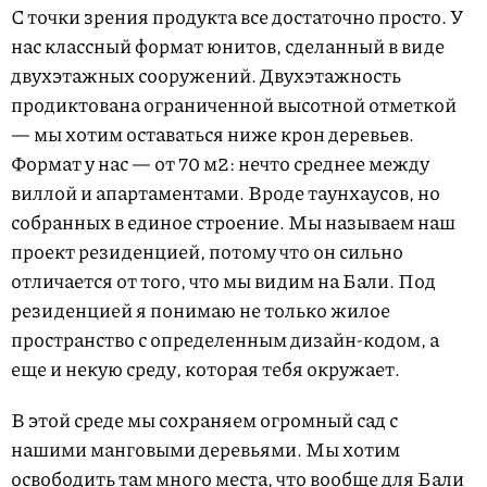
m
С точки зрения продукта все достаточно просто. У
1
нас классный формат юнитов, сделанный в виде
o
двухэтажных сооружений. Двухэтажность
f
продиктована ограниченной высотной отметкой
4
— мы хотим оставаться ниже крон деревьев.
Формат у нас — от 70 м2: нечто среднее между
виллой и апартаментами. Вроде таунхаусов, но
собранных в единое строение. Мы называем наш
проект резиденцией, потому что он сильно
отличается от того, что мы видим на Бали. Под
резиденцией я понимаю не только жилое
пространство с определенным дизайн-кодом, а
еще и некую среду, которая тебя окружает.
В этой среде мы сохраняем огромный сад с
нашими манговыми деревьями. Мы хотим
освободить там много места, что вообще для Бали