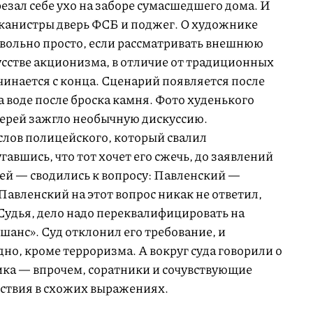
резал себе ухо на заборе сумасшедшего дома. И
канистры дверь ФСБ и поджег. О художнике
вольно просто, если рассматривать внешнюю
кусстве акционизма, в отличие от традиционных
инается с конца. Сценарий появляется после
а воде после броска камня. Фото худенького
ерей зажгло необычную дискуссию.
слов полицейского, который свалил
угавшись, что тот хочет его сжечь, до заявлений
й — сводились к вопросу: Павленский —
авленский на этот вопрос никак не ответил,
Судья, дело надо переквалифицировать на
шанс». Суд отклонил его требование, и
дно, кроме терроризма. А вокруг суда говорили о
ка — впрочем, соратники и сочувствующие
ствия в схожих выражениях.