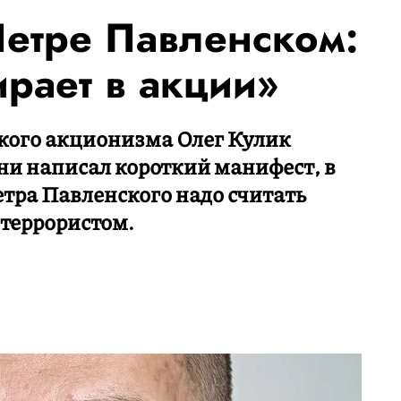
Петре Павленском:
рает в акции»
ского акционизма Олег Кулик
ни написал короткий манифест, в
етра Павленского надо считать
террористом.