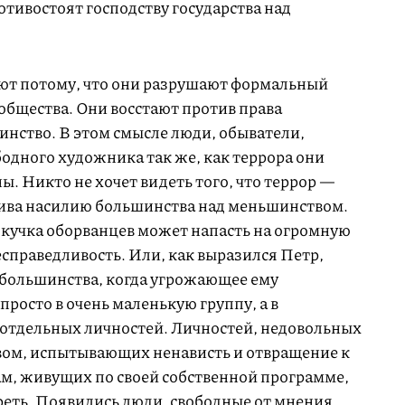
отивостоят господству государства над
ют потому, что они разрушают формальный
общества. Они восстают против права
нство. В этом смысле люди, обыватели,
одного художника так же, как террора они
ы. Никто не хочет видеть того, что террор —
тива насилию большинства над меньшинством.
 кучка оборванцев может напасть на огромную
есправедливость. Или, как выразился Петр,
я большинства, когда угрожающее ему
росто в очень маленькую группу, а в
 отдельных личностей. Личностей, недовольных
твом, испытывающих ненависть и отвращение к
, живущих по своей собственной программе,
еть. Появились люди, свободные от мнения