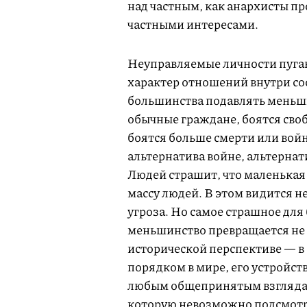
над частным, как анархисты пр
частными интересами.
Неуправляемые личности пуга
характер отношений внутри со
большинства подавлять меньши
обычные граждане, боятся своб
боятся больше смерти или войн
альтернатива войне, альтерна
Людей страшит, что маленькая
массу людей. В этом видится н
угроза. Но самое страшное дл
меньшинство превращается не п
исторической перспективе — в
порядком в мире, его устройс
любым общепринятым взглядам
которую невозможно подсмотр