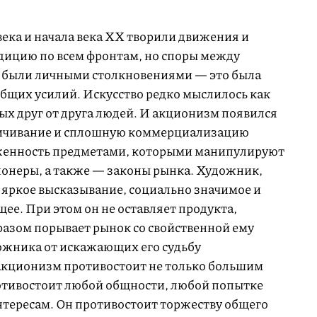
ека и начала века XX творили движения и
адицию по всем фронтам, но споры между
 были личными столкновениями — это была
общих усилий. Искусство редко мыслилось как
ых друг от друга людей. И акционизм появился
зличивание и сплошную коммерциализацию
уженность предметами, которыми манипулируют
ионеры, а также — законы рынка. Художник,
т яркое высказывание, социально значимое и
е. При этом он не оставляет продукта,
разом порывает рынок со свойственной ему
ожника от искажающих его судьбу
акционизм противостоит не только большим
отивостоит любой общности, любой попытке
нтересам. Он противостоит торжеству общего