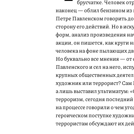
брусчатке. Человек от
наконец — облил бензином из 
Петре Павленском говорить до
сторону его действий. Но в ис
форм, анализ произведения нач
акции, он пишется, как круги н
человека на фоне пылающих дв
Но буквально все мнения — от 
Павленского и сел на него, исп
крупных общественных деятеле
художник или террорист? Сам П
а лишь выставил ультиматум: «
терроризм, сегодня последний 
на процессе говорили о чем уго
героическом поступке художни
террористам обсуждают их дей