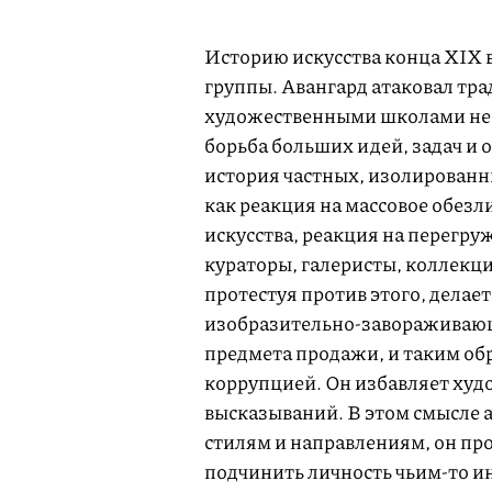
Историю искусства конца XIX в
группы. Авангард атаковал тр
художественными школами не
борьба больших идей, задач и 
история частных, изолированн
как реакция на массовое обе
искусства, реакция на перегр
кураторы, галеристы, коллекц
протестуя против этого, делае
изобразительно-завораживающе
предмета продажи, и таким об
коррупцией. Он избавляет худ
высказываний. В этом смысле 
стилям и направлениям, он пр
подчинить личность чьим-то и