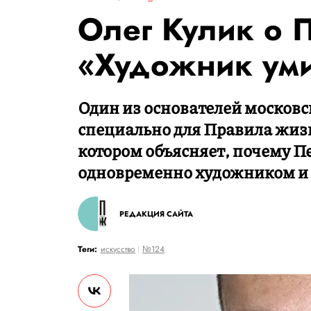
Олег Кулик о 
«Художник уми
Один из основателей москов
специально для Правила жиз
котором объясняет, почему П
одновременно художником и 
РЕДАКЦИЯ САЙТА
Теги:
искусство
№124