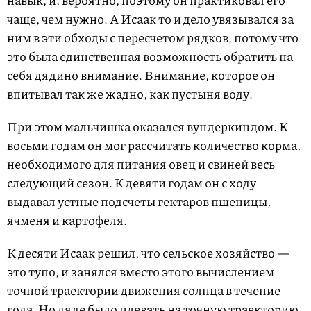
навык, и, вероятно, поэтому он практиковал его
чаще, чем нужно. А Исаак то и дело увязывался за
ним в эти обходы с пересчетом рядков, потому что
это была единственная возможность обратить на
себя дядино внимание. Внимание, которое он
впитывал так же жадно, как пустыня воду.
При этом мальчишка оказался вундеркиндом. К
восьми годам он мог рассчитать количество корма,
необходимого для питания овец и свиней весь
следующий сезон. К девяти годам он с ходу
выдавал устные подсчеты гектаров пшеницы,
ячменя и картофеля.
К десяти Исаак решил, что сельское хозяйство —
это тупо, и занялся вместо этого вычислением
точной траектории движения солнца в течение
года. Но дяде было плевать на точную траекторию