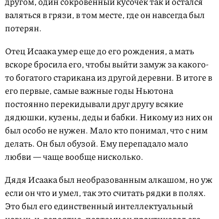
другом, один сокровенный кусочек так и остался
валяться в грязи, в том месте, где он навсегда был
потерян.
Отец Исаака умер еще до его рождения, а мать
вскоре бросила его, чтобы выйти замуж за какого-
то богатого старикана из другой деревни. В итоге в
его первые, самые важные годы Ньютона
постоянно перекидывали друг другу всякие
дядюшки, кузены, деды и бабки. Никому из них он
был особо не нужен. Мало кто понимал, что с ним
делать. Он был обузой. Ему перепадало мало
любви — чаще вообще нисколько.
Дядя Исаака был необразованным алкашом, но уж
если он что и умел, так это считать рядки в полях.
Это был его единственный интеллектуальный