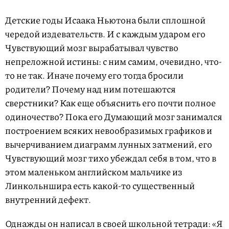
Детские годы Исаака Ньютона были сплошной
чередой издевательств. И с каждым ударом его
Чувствующий мозг вырабатывал чувство
непреложной истины: с ним самим, очевидно, что-
то не так. Иначе почему его тогда бросили
родители? Почему над ним потешаются
сверстники? Как еще объяснить его почти полное
одиночество? Пока его Думающий мозг занимался
построением всяких невообразимых графиков и
вычерчиванием диаграмм лунных затмений, его
Чувствующий мозг тихо убеждал себя в том, что в
этом маленьком английском мальчике из
Линкольншира есть какой-то существенный
внутренний дефект.
Однажды он написал в своей школьной тетради: «Я