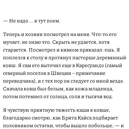
— Не надо ... я тут поем.
Теперь и хозяин посмотрел на меня. Что-то его
мучает, не знаю что. Скрыть не удается, хотя
старается. Посмотрел и кивком приказал: ешь. Я
поплелся к столу и протянул пасторше деревянный
ковш. Я сам его выточил еще в Каресуандо (самый
северный поселок в Швеции – примечание
переводчика), и с тех пор он следует со мной везде.
Сначала ковш был белым, как кожа младенца,
потом потемнел от солнца, соли и тысячи вод.
Я чувствую приятную тяжесть каши в ковше,
благодарно смотрю, как Брита Кайса подбирает
половником остатки, чтобы вышло побольше, — и