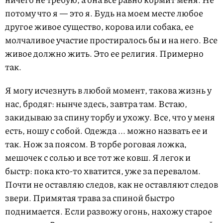
потому что я — это я. Будь на моем месте любое
другое живое существо, корова или собака, ее
молчаливое участие простиралось бы и на него. Все
живое должно жить. Это ее религия. Примерно
так.
Я могу исчезнуть в любой момент, такова жизнь у
нас, бродяг: нынче здесь, завтра там. Встаю,
закидываю за спину торбу и ухожу. Все, что у меня
есть, ношу с собой. Одежда ... можно назвать ее и
так. Нож за поясом. В торбе роговая ложка,
мешочек с солью и все тот же ковш. Я легок и
быстр: пока кто-то хватится, уже за перевалом.
Почти не оставляю следов, как не оставляют следов
звери. Примятая трава за спиной быстро
поднимается. Если развожу огонь, нахожу старое