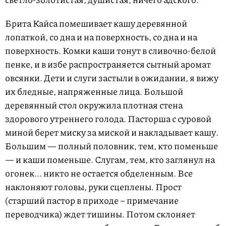
Брита Кайса помешивает кашу деревянной
лопаткой, со дна и на поверхность, со дна и на
поверхность. Комки каши тонут в сливочно-белой
пенке, и в избе распространяется сытный аромат
овсянки. Дети и слуги застыли в ожидании, я вижу
их бледные, напряженные лица. Большой
деревянный стол окружила плотная стена
здорового утреннего голода. Пасторша с суровой
миной берет миску за миской и накладывает кашу.
Большим — полный половник, тем, кто поменьше
— и каши поменьше. Слугам, тем, кто заглянул на
огонек... никто не остается обделенным. Все
наклоняют головы, руки сцеплены. Прост
(старший пастор в приходе – примечание
переводчика) ждет тишины. Потом склоняет