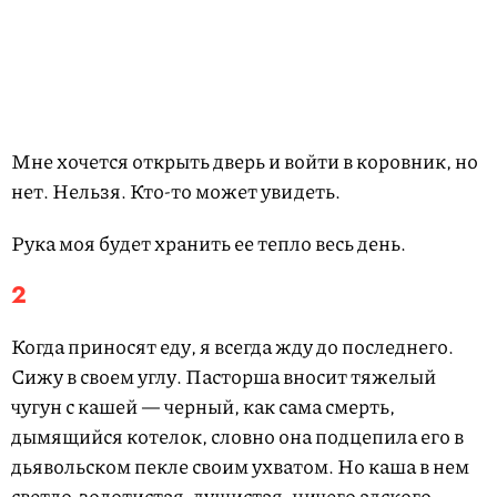
Мне хочется открыть дверь и войти в коровник, но
нет. Нельзя. Кто-то может увидеть.
Рука моя будет хранить ее тепло весь день.
2
Когда приносят еду, я всегда жду до последнего.
Сижу в своем углу. Пасторша вносит тяжелый
чугун с кашей — черный, как сама смерть,
дымящийся котелок, словно она подцепила его в
дьявольском пекле своим ухватом. Но каша в нем
светло-золотистая, душистая, ничего адского.