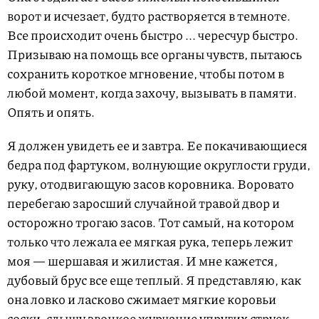
ворот и исчезает, будто растворяется в темноте.
Все происходит очень быстро ... чересчур быстро.
Призываю на помощь все органы чувств, пытаюсь
сохранить короткое мгновение, чтобы потом в
любой момент, когда захочу, вызывать в памяти.
Опять и опять.
Я должен увидеть ее и завтра. Ее покачивающиеся
бедра под фартуком, волнующие округлости груди,
руку, отодвигающую засов коровника. Воровато
перебегаю заросший случайной травой двор и
осторожно трогаю засов. Тот самый, на котором
только что лежала ее мягкая рука, теперь лежит
моя — шершавая и жилистая. И мне кажется,
дубовый брус все еще теплый. Я представляю, как
она ловко и ласково сжимает мягкие коровьи
соски, слышу звонкое журчание упругих струек