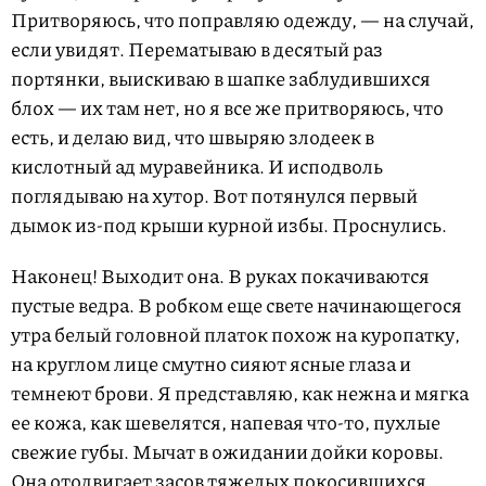
Притворяюсь, что поправляю одежду, — на случай,
если увидят. Перематываю в десятый раз
портянки, выискиваю в шапке заблудившихся
блох — их там нет, но я все же притворяюсь, что
есть, и делаю вид, что швыряю злодеек в
кислотный ад муравейника. И исподволь
поглядываю на хутор. Вот потянулся первый
дымок из-под крыши курной избы. Проснулись.
Наконец! Выходит она. В руках покачиваются
пустые ведра. В робком еще свете начинающегося
утра белый головной платок похож на куропатку,
на круглом лице смутно сияют ясные глаза и
темнеют брови. Я представляю, как нежна и мягка
ее кожа, как шевелятся, напевая что-то, пухлые
свежие губы. Мычат в ожидании дойки коровы.
Она отодвигает засов тяжелых покосившихся