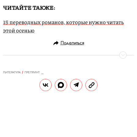
ЧИТАЙТЕ ТАКЖЕ:
15 переводных романов, которые нужно читать
этой осенью
Поделиться
ЛИТЕРАТУРА
ПРЕПРИНТ
30.11.2019, 11:05
Что читать на выходных: отрывок
из книги кинокритика Ивана
Филиппова «В следующих сериях.
55 сериалов, которые стоит
посмотреть»