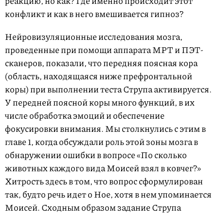
реакцию, но как? Где именно происходит этот
конфликт и как в него вмешивается гипноз?
Нейровизуляционные исследования мозга,
проведенные при помощи аппарата МРТ и ПЭТ-
сканеров, показали, что передняя поясная кора
(область, находящаяся ниже префронтальной
коры) при выполнении теста Струпа активируется.
У передней поясной коры много функций, в их
числе обработка эмоций и обеспечение
фокусировки внимания. Мы столкнулись с этим в
главе 1, когда обсуждали роль этой зоны мозга в
обнаружении ошибки в вопросе «По сколько
животных каждого вида Моисей взял в ковчег?»
Хитрость здесь в том, что вопрос сформулирован
так, будто речь идет о Ное, хотя в нем упоминается
Моисей. Сходным образом задание Струпа