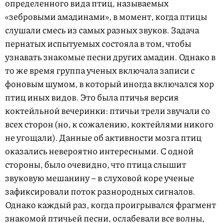
определенного вида птиц, называемых
«зебровыми амадинами», в момент, когда птицы
слушали смесь из самых разных звуков. Задача
пернатых испытуемых состояла в том, чтобы
узнавать знакомые песни других амадин. Однако в
то же время группа ученых включала записи с
фоновым шумом, в который иногда включался хор
птиц иных видов. Это была птичья версия
коктейльной вечеринки: птичьи трели звучали со
всех сторон (но, к сожалению, коктейлями никого
не угощали). Данные об активности мозга птиц
оказались невероятно интересными. С одной
стороны, было очевидно, что птица слышит
звуковую мешанину – в слуховой коре ученые
зафиксировали поток разнородных сигналов.
Однако каждый раз, когда проигрывался фрагмент
знакомой птичьей песни, ослабевали все волны,