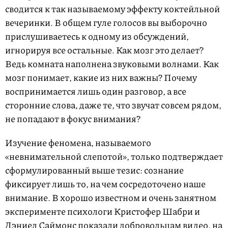
сводится к так называемому эффекту коктейльной
вечеринки. В общем гуле голосов вы выборочно
прислушиваетесь к одному из обсуждений,
игнорируя все остальные. Как мозг это делает?
Ведь комната наполнена звуковыми волнами. Как
мозг понимает, какие из них важны? Почему
воспринимается лишь один разговор, а все
сторонние слова, даже те, что звучат совсем рядом,
не попадают в фокус внимания?
Изучение феномена, называемого
«невнимательной слепотой», только подтверждает
сформулированный выше тезис: сознание
фиксирует лишь то, на чем сосредоточено наше
внимание. В хорошо известном и очень занятном
эксперименте психологи Кристофер Шабри и
Дэниел Саймонс показали добровольцам видео, на