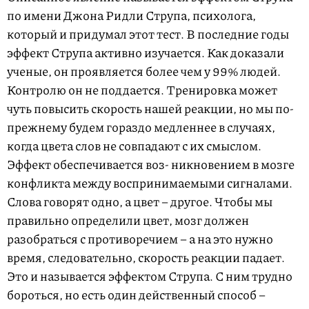
по имени Джона Ридли Струпа, психолога,
который и придумал этот тест. В последние годы
эффект Струпа активно изучается. Как доказали
ученые, он проявляется более чем у 99% людей.
Контролю он не поддается. Тренировка может
чуть повысить скорость нашей реакции, но мы по-
прежнему будем гораздо медленнее в случаях,
когда цвета слов не совпадают с их смыслом.
Эффект обеспечивается воз- никновением в мозге
конфликта между воспринимаемыми сигналами.
Слова говорят одно, а цвет – другое. Чтобы мы
правильно определили цвет, мозг должен
разобраться с противоречием – а на это нужно
время, следовательно, скорость реакции падает.
Это и называется эффектом Струпа. С ним трудно
бороться, но есть один действенный способ –