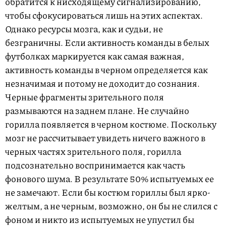
обратится к нисходящему сигнализированию,
чтобы сфокусироваться лишь на этих аспектах.
Однако ресурсы мозга, как и судьи, не
безграничны. Если активность команды в белых
футболках маркируется как самая важная,
активность команды в черном определяется как
незначимая и потому не доходит до сознания.
Черные фрагменты зрительного поля
размываются на заднем плане. Не случайно
горилла появляется в черном костюме. Поскольку
мозг не рассчитывает увидеть ничего важного в
черных частях зрительного поля, горилла
подсознательно воспринимается как часть
фонового шума. В результате 50% испытуемых ее
не замечают. Если бы костюм гориллы был ярко-
желтым, а не черным, возможно, он бы не слился с
фоном и никто из испытуемых не упустил бы