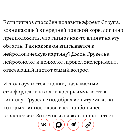
Если гипноз способен подавить эффект Струпа,
возникающий в передней поясной коре, логично
предположить, что гипноз как-то влияет на эту
область. Так как же он вписывается в
нейрологическую картину? Джон Грузелье,
нейробиолог и психолог, провел эксперимент,
отвечающий на этот самый вопрос.
Используя метод оценки, называемый
стэнфордской шкалой восприимчивости к
гипнозу, Грузелье подобрал испытуемых, на
которых гипноз оказывает наибольшее
воздействие. Затем они дважды прошли тест
Струпа, один раз в нормальном состоянии, второй
– под гипнозом. В обоих случаях Грузелье следил