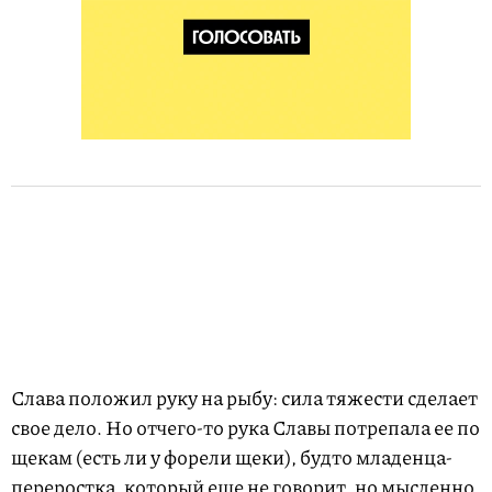
Слава положил руку на рыбу: сила тяжести сделает
свое дело. Но отчего-то рука Славы потрепала ее по
щекам (есть ли у форели щеки), будто младенца-
переростка, который еще не говорит, но мысленно