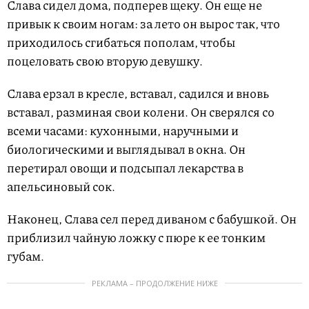
Слава сидел дома, подперев щеку. Он еще не
привык к своим ногам: за лето он вырос так, что
приходилось сгибаться пополам, чтобы
поцеловать свою вторую девушку.
Слава ерзал в кресле, вставал, садился и вновь
вставал, разминая свои колени. Он сверялся со
всеми часами: кухонными, наручными и
биологическими и выглядывал в окна. Он
перетирал овощи и подсыпал лекарства в
апельсиновый сок.
Наконец, Слава сел перед диваном с бабушкой. Он
приблизил чайную ложку с пюре к ее тонким
губам.
РЕКЛАМА – ПРОДОЛЖЕНИЕ НИЖЕ