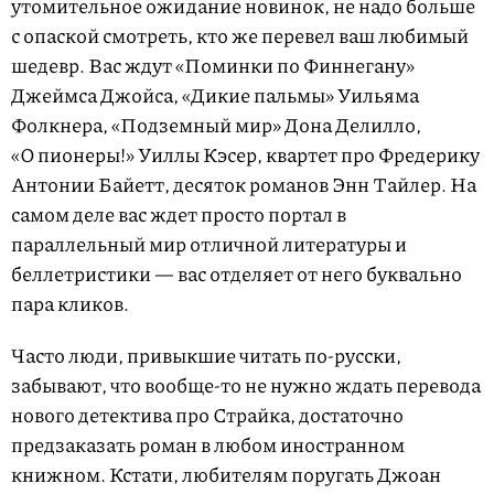
утомительное ожидание новинок, не надо больше
с опаской смотреть, кто же перевел ваш любимый
шедевр. Вас ждут «Поминки по Финнегану»
Джеймса Джойса, «Дикие пальмы» Уильяма
Фолкнера, «Подземный мир» Дона Делилло,
«О пионеры!» Уиллы Кэсер, квартет про Фредерику
Антонии Байетт, десяток романов Энн Тайлер. На
самом деле вас ждет просто портал в
параллельный мир отличной литературы и
беллетристики — вас отделяет от него буквально
пара кликов.
Часто люди, привыкшие читать по-русски,
забывают, что вообще-то не нужно ждать перевода
нового детектива про Страйка, достаточно
предзаказать роман в любом иностранном
книжном. Кстати, любителям поругать Джоан