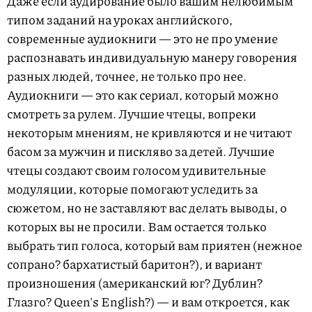
Даже если аудирование было вашим нелюбимым
типом заданий на уроках английского,
современные аудиокниги — это не про умение
распознавать индивидуальную манеру говорения
разных людей, точнее, не только про нее.
Аудиокниги — это как сериал, который можно
смотреть за рулем. Лучшие чтецы, вопреки
некоторым мнениям, не кривляются и не читают
басом за мужчин и пискляво за детей. Лучшие
чтецы создают своим голосом удивительные
модуляции, которые помогают уследить за
сюжетом, но не заставляют вас делать выводы, о
которых вы не просили. Вам остается только
выбрать тип голоса, который вам приятен (нежное
сопрано? бархатистый баритон?), и вариант
произношения (американский юг? Дублин?
Глазго? Queen's English?) — и вам откроется, как