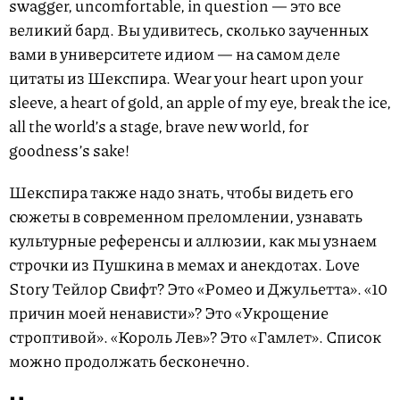
swagger, uncomfortable, in question — это все
великий бард. Вы удивитесь, сколько заученных
вами в университете идиом — на самом деле
цитаты из Шекспира. Wear your heart upon your
sleeve, a heart of gold, an apple of my eye, break the ice,
all the world’s a stage, brave new world, for
goodness’s sake!
Шекспира также надо знать, чтобы видеть его
сюжеты в современном преломлении, узнавать
культурные референсы и аллюзии, как мы узнаем
строчки из Пушкина в мемах и анекдотах. Love
Story Тейлор Свифт? Это «Ромео и Джульетта». «10
причин моей ненависти»? Это «Укрощение
строптивой». «Король Лев»? Это «Гамлет». Список
можно продолжать бесконечно.