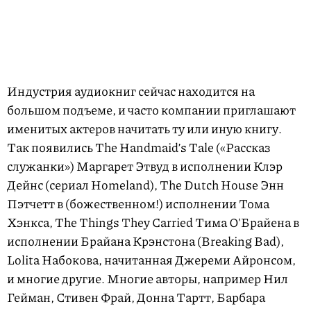
Индустрия аудиокниг сейчас находится на
большом подъеме, и часто компании приглашают
именитых актеров начитать ту или иную книгу.
Так появились The Handmaid’s Tale («Рассказ
служанки») Маргарет Этвуд в исполнении Клэр
Дейнс (сериал Homeland), The Dutch House Энн
Пэтчетт в (божественном!) исполнении Тома
Хэнкса, The Things They Carried Тима О'Брайена в
исполнении Брайана Крэнстона (Breaking Bad),
Lolita Набокова, начитанная Джереми Айронсом,
и многие другие. Многие авторы, например Нил
Гейман, Стивен Фрай, Донна Тартт, Барбара