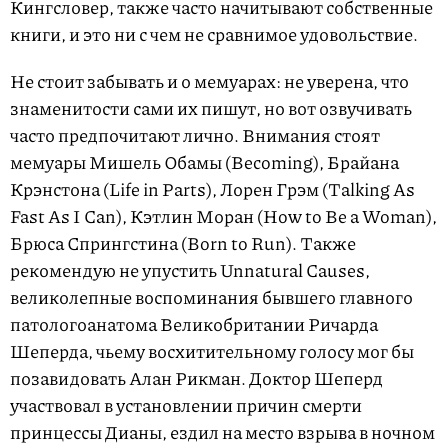
Кингсловер, также часто начитывают собственные
книги, и это ни с чем не сравнимое удовольствие.
Не стоит забывать и о мемуарах: не уверена, что
знаменитости сами их пишут, но вот озвучивать
часто предпочитают лично. Внимания стоят
мемуары Мишель Обамы (Becoming), Брайана
Крэнстона (Life in Parts), Лорен Грэм (Talking As
Fast As I Can), Кэтлин Моран (How to Be a Woman),
Брюса Спрингстина (Born to Run). Также
рекомендую не упустить Unnatural Causes,
великолепные воспоминания бывшего главного
патологоанатома Великобритании Ричарда
Шеперда, чьему восхитительному голосу мог бы
позавидовать Алан Рикман. Доктор Шеперд
участвовал в установлении причин смерти
принцессы Дианы, ездил на место взрыва в ночном