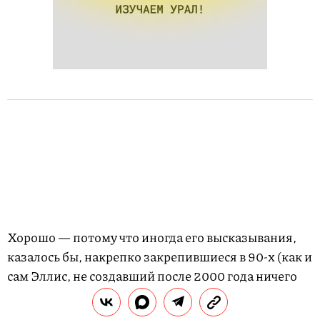
Хорошо — потому что иногда его высказывания,
казалось бы, накрепко закрепившиеся в 90-х (как и
сам Эллис, не создавший после 2000 года ничего
хоть сколько-нибудь заметного), обретают второе
дыхание — как в случае с «Гламорамой». В