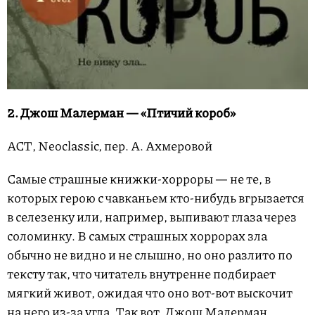
2. Джош Малерман — «Птичий короб»
АСТ, Neoclassic, пер. А. Ахмеровой
Самые страшные книжки-хорроры — не те, в
которых герою с чавканьем кто-нибудь вгрызается
в селезенку или, например, выпивают глаза через
соломинку. В самых страшных хоррорах зла
обычно не видно и не слышно, но оно разлито по
тексту так, что читатель внутренне подбирает
мягкий живот, ожидая что оно вот-вот выскочит
на него из-за угла. Так вот, Джош Малерман