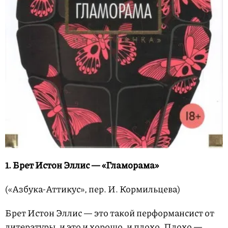
1. Брет Истон Эллис — «Гламорама»
(«Азбука-Аттикус», пер. И. Кормильцева)
Брет Истон Эллис — это такой перформансист от
литературы, и это и хорошо, и плохо. Плохо —