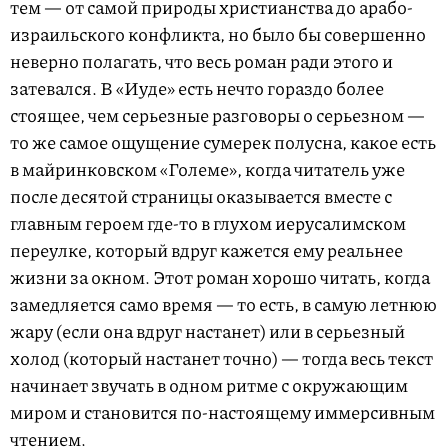
тем — от самой природы христианства до арабо-
израильского конфликта, но было бы совершенно
неверно полагать, что весь роман ради этого и
затевался. В «Иуде» есть нечто гораздо более
стоящее, чем серьезные разговоры о серьезном —
то же самое ощущение сумерек полусна, какое есть
в майринковском «Големе», когда читатель уже
после десятой страницы оказывается вместе с
главным героем где-то в глухом иерусалимском
переулке, который вдруг кажется ему реальнее
жизни за окном. Этот роман хорошо читать, когда
замедляется само время — то есть, в самую летнюю
жару (если она вдруг настанет) или в серьезный
холод (который настанет точно) — тогда весь текст
начинает звучать в одном ритме с окружающим
миром и становится по-настоящему иммерсивным
чтением.