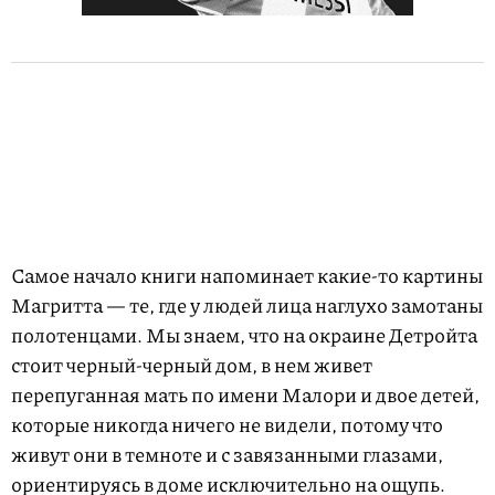
Самое начало книги напоминает какие-то картины
Магритта — те, где у людей лица наглухо замотаны
полотенцами. Мы знаем, что на окраине Детройта
стоит черный-черный дом, в нем живет
перепуганная мать по имени Малори и двое детей,
которые никогда ничего не видели, потому что
живут они в темноте и с завязанными глазами,
ориентируясь в доме исключительно на ощупь.