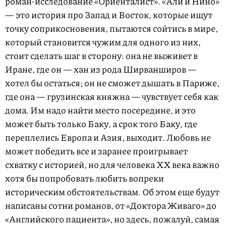
роман-исследование «Ориенталист». «Али и Нино»
— это история про Запад и Восток, которые ищут
точку соприкосновения, пытаются сойтись в мире,
который становится чужим для одного из них,
стоит сделать шаг в сторону: она не выживет в
Иране, где он — хан из рода Ширванширов —
хотел бы остаться; он не сможет дышать в Париже,
где она — грузинская княжна — чувствует себя как
дома. Им надо найти место посередине, и это
может быть только Баку, а срок того Баку, где
переплелись Европа и Азия, выходит. Любовь не
может победить все и заранее проигрывает
схватку с историей, но для человека ХХ века важно
хотя бы попробовать любить вопреки
историческим обстоятельствам. Об этом еще будут
написаны сотни романов, от «Доктора Живаго» до
«Английского пациента», но здесь, пожалуй, самая