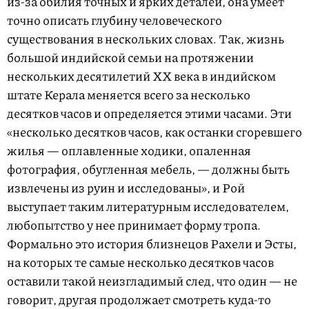
из-за обилия точных и ярких деталей, она умеет
точно описать глубину человеческого
существования в нескольких словах. Так, жизнь
большой индийской семьи на протяжении
нескольких десятилетий ХХ века в индийском
штате Керала меняется всего за несколько
десятков часов и определяется этими часами. Эти
«несколько десятков часов, как останки сгоревшего
жилья — оплавленные ходики, опаленная
фотография, обугленная мебель, — должны быть
извлечены из руин и исследованы», и Рой
выступает таким литературным исследователем,
любопытство у нее принимает форму тропа.
Формально это история близнецов Рахели и Эсты,
на которых те самые несколько десятков часов
оставили такой неизгладимый след, что один — не
говорит, другая продолжает смотреть куда-то