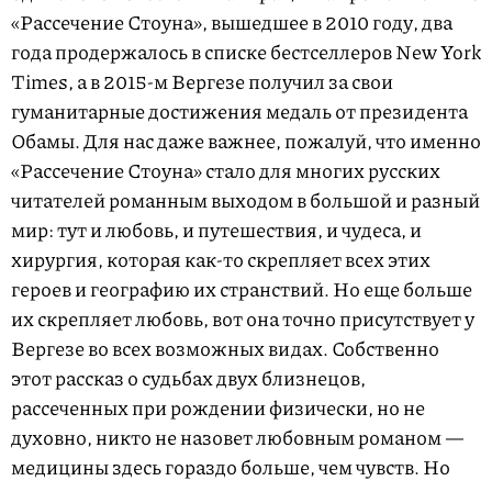
«Рассечение Стоуна», вышедшее в 2010 году, два
года продержалось в списке бестселлеров New York
Times, а в 2015-м Вергезе получил за свои
гуманитарные достижения медаль от президента
Обамы. Для нас даже важнее, пожалуй, что именно
«Рассечение Стоуна» стало для многих русских
читателей романным выходом в большой и разный
мир: тут и любовь, и путешествия, и чудеса, и
хирургия, которая как-то скрепляет всех этих
героев и географию их странствий. Но еще больше
их скрепляет любовь, вот она точно присутствует у
Вергезе во всех возможных видах. Собственно
этот рассказ о судьбах двух близнецов,
рассеченных при рождении физически, но не
духовно, никто не назовет любовным романом —
медицины здесь гораздо больше, чем чувств. Но