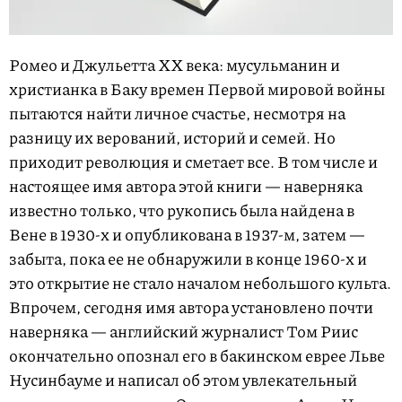
Ромео и Джульетта ХХ века: мусульманин и
христианка в Баку времен Первой мировой войны
пытаются найти личное счастье, несмотря на
разницу их верований, историй и семей. Но
приходит революция и сметает все. В том числе и
настоящее имя автора этой книги — наверняка
известно только, что рукопись была найдена в
Вене в 1930-х и опубликована в 1937-м, затем —
забыта, пока ее не обнаружили в конце 1960-х и
это открытие не стало началом небольшого культа.
Впрочем, сегодня имя автора установлено почти
наверняка — английский журналист Том Риис
окончательно опознал его в бакинском еврее Льве
Нусинбауме и написал об этом увлекательный