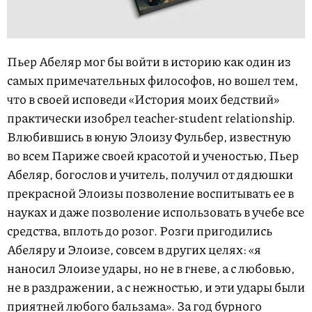
Пьер Абеляр мог бы войти в историю как один из
самых примечательных философов, но вошел тем,
что в своей исповеди «История моих бедствий»
практически изобрел teacher-student relationship.
Влюбившись в юную Элоизу Фульбер, известную
во всем Париже своей красотой и ученостью, Пьер
Абеляр, богослов и учитель, получил от дядюшки
прекрасной Элоизы позволение воспитывать ее в
науках и даже позволение использовать в учебе все
средства, вплоть до розог. Розги пригодились
Абеляру и Элоизе, совсем в других целях: «я
наносил Элоизе удары, но не в гневе, а с любовью,
не в раздражении, а с нежностью, и эти удары были
приятней любого бальзама». За год бурного