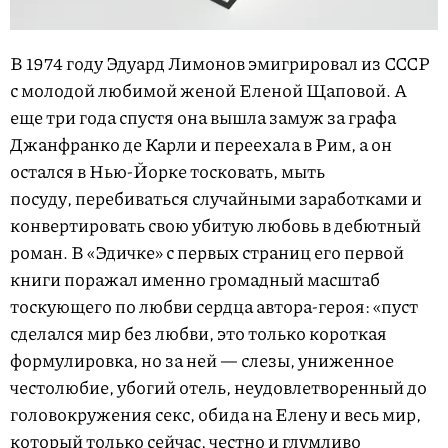
В 1974 году Эдуард Лимонов эмигрировал из СССР
с молодой любимой женой Еленой Щаповой. А
еще три года спустя она вышла замуж за графа
Джанфранко де Карли и переехала в Рим, а он
остался в Нью-Йорке тосковать, мыть
посуду, перебиваться случайными заработками и
конвертировать свою убитую любовь в дебютный
роман. В «Эдичке» с первых страниц его первой
книги поражал именно громадный масштаб
тоскующего по любви сердца автора-героя: «пуст
сделался мир без любви, это только короткая
формулировка, но за ней — слезы, униженное
честолюбие, убогий отель, неудовлетворенный до
головокружения секс, обида на Елену и весь мир,
который только сейчас, честно и глумливо