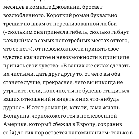
месяцев в комнате Джованни, бросает
возлюбленного. Короткий роман буквально
трещит по швам от нереализованной любви
(«скольким она принесла гибель, сколько гибнут
каждый час в самых непотребных местах оттого,
что ее нет»), от невозможности принять свое
чувство как чистое и невозможности в принципе
принять свои чувства: «В ваших же силах сделать
их чистыми, дать друг другу то, от чего вы оба
станете лучше, прекраснее, чего вы никогда не
утратите, если, конечно, ты не будешь стыдиться
ваших отношений и видеть в них что-нибудь
дурное». И этот роман (и, кстати, сама жизнь
Болдуина, чернокожего гея в послевоенной
Америке, который сбежал в Европу, сохранив
себя) до сих пор остается напоминанием: только в