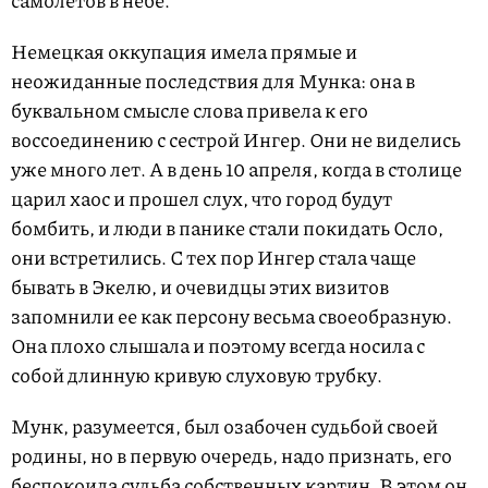
самолетов в небе.
Немецкая оккупация имела прямые и
неожиданные последствия для Мунка: она в
буквальном смысле слова привела к его
воссоединению с сестрой Ингер. Они не виделись
уже много лет. А в день 10 апреля, когда в столице
царил хаос и прошел слух, что город будут
бомбить, и люди в панике стали покидать Осло,
они встретились. С тех пор Ингер стала чаще
бывать в Экелю, и очевидцы этих визитов
запомнили ее как персону весьма своеобразную.
Она плохо слышала и поэтому всегда носила с
собой длинную кривую слуховую трубку.
Мунк, разумеется, был озабочен судьбой своей
родины, но в первую очередь, надо признать, его
беспокоила судьба собственных картин. В этом он