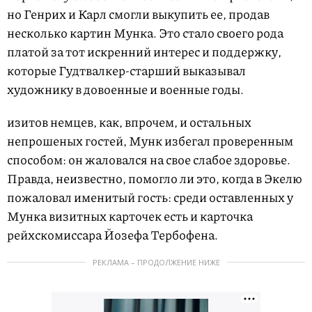
но Генрих и Карл смогли выкупить ее, продав
несколько картин Мунка. Это стало своего рода
платой за тот искренний интерес и поддержку,
которые Гудтвалкер-старший выказывал
художнику в довоенные и военные годы.
изитов немцев, как, впрочем, и остальных
непрошеных гостей, Мунк избегал проверенным
способом: он жаловался на свое слабое здоровье.
Правда, неизвестно, помогло ли это, когда в Экелю
пожаловал именитый гость: среди оставленных у
Мунка визитных карточек есть и карточка
рейхскомиссара Йозефа Тербофена.
РЕКЛАМА – ПРОДОЛЖЕНИЕ НИЖЕ