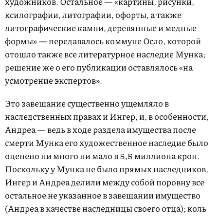
художников. Остальное — «картины, рисунки,
ксилографии, литографии, офорты, а также
литографические камни, деревянные и медные
формы» — передавалось коммуне Осло, которой
отошло также все литературное наследие Мунка;
решение же о его публикации оставлялось «на
усмотрение экспертов».
Это завещание существенно ущемляло в
наследственных правах и Ингер, и, в особенности,
Андреа — ведь в ходе раздела имущества после
смерти Мунка его художественное наследие было
оценено ни много ни мало в 5,5 миллиона крон.
Поскольку у Мунка не было прямых наследников,
Ингер и Андреа делили между собой поровну все
остальное не указанное в завещании имущество
(Андреа в качестве наследницы своего отца); коль