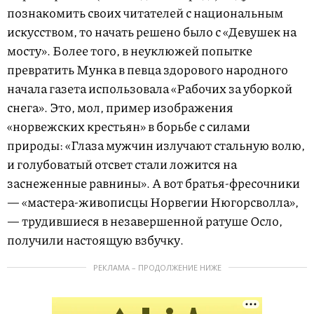
познакомить своих читателей с национальным
искусством, то начать решено было с «Девушек на
мосту». Более того, в неуклюжей попытке
превратить Мунка в певца здорового народного
начала газета использовала «Рабочих за уборкой
снега». Это, мол, пример изображения
«норвежских крестьян» в борьбе с силами
природы: «Глаза мужчин излучают стальную волю,
и голубоватый отсвет стали ложится на
заснеженные равнины». А вот братья-фресочники
— «мастера-живописцы Норвегии Нюгорсволла»,
— трудившиеся в незавершенной ратуше Осло,
получили настоящую взбучку.
РЕКЛАМА – ПРОДОЛЖЕНИЕ НИЖЕ