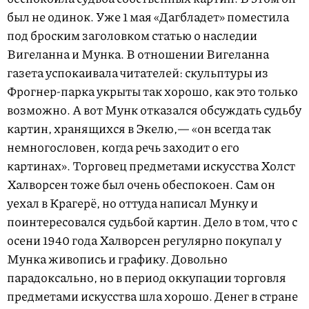
был не одинок. Уже 1 мая «Дагбладет» поместила
под броским заголовком статью о наследии
Вигеланна и Мунка. В отношении Вигеланна
газета успокаивала читателей: скульптуры из
Фрогнер-парка укрыты так хорошо, как это только
возможно. А вот Мунк отказался обсуждать судьбу
картин, хранящихся в Экелю,— «он всегда так
немногословен, когда речь заходит о его
картинах». Торговец предметами искусства Холст
Халворсен тоже был очень обеспокоен. Сам он
уехал в Крагерё, но оттуда написал Мунку и
поинтересовался судьбой картин. Дело в том, что с
осени 1940 года Халворсен регулярно покупал у
Мунка живопись и графику. Довольно
парадоксально, но в период оккупации торговля
предметами искусства шла хорошо. Денег в стране