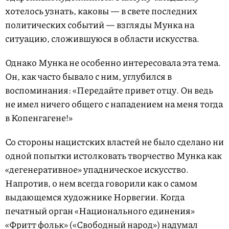
хотелось узнать, каковы — в свете последних
политических событий — взгляды Мунка на
ситуацию, сложившуюся в области искусства.
Однако Мунка не особенно интересовала эта тема.
Он, как часто бывало с ним, углубился в
воспоминания: «Передайте привет отцу. Он ведь
не имел ничего общего с нападением на меня тогда
в Копенгагене!»
Со стороны нацистских властей не было сделано ни
одной попытки истолковать творчество Мунка как
«дегенеративное» упадническое искусство.
Напротив, о нем всегда говорили как о самом
выдающемся художнике Норвегии. Когда
печатный орган «Национального единения»
«Фритт фольк» («Свободный народ») надумал