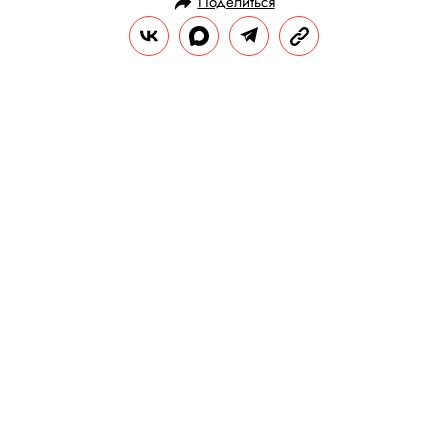
Поделиться
ЛИТЕРАТУРА
ЧТЕНИЕ
28.04.2021, 19:24
Титановые ноги, 1917 год и
врачевание задниц: каким
получился свежий роман
Владимира Сорокина «Доктор
Гарин»
В издательстве Corpus вышел новый роман
Владимира Сорокина — одновременно и
продолжающий «Ледяную трилогию», и
открывающий читателю нового Сорокина,
внезапно проникшегося к своим героям.