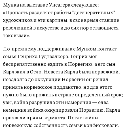
Мунка на выставке Унсагера следующее:
«Пропасть разделяет работы "дегенеративных"
художников и эти картины, в свое время ставшие
революцией в искусстве и до сих пор остающиеся
таковыми».
По-прежнему поддерживала с Мунком контакт
семья Генриха Гудтвалкера. Генрих мог
беспрепятственно ездить в Норвегию, а его сын
Карл жил в Осло. Невеста Карла была норвежкой,
незадолго до оккупации Норвегии он решил
принять норвежское подданство, но для этого
нужно было прожить в стране определенный срок;
увы, война разрушила эти намерения — едва
немецкие войска оккупировали Норвегию, Карла
призвали в ряды вермахта. После войны
норвежскую собственность семьи конфисковали,