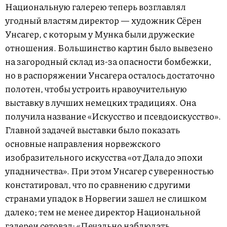
Национальную галерею теперь возглавлял
угодный властям директор — художник Сёрен
Унсагер, с которым у Мунка были дружеские
отношения. Большинство картин было вывезено
на загородный склад из-за опасности бомбежки,
но в распоряжении Унсагера осталось достаточно
полотен, чтобы устроить нравоучительную
выставку в лучших немецких традициях. Она
получила название «Искусство и псевдоискусство».
Главной задачей выставки было показать
основные направления норвежского
изобразительного искусства «от Дала до эпохи
упадничества». При этом Унсагер с уверенностью
констатировал, что по сравнению с другими
странами упадок в Норвегии зашел не слишком
далеко; тем не менее директор Национальной
галереи сетовал: «Печально наблюдать