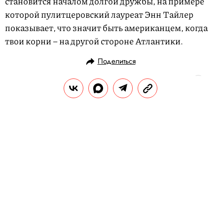
становится началом долгой дружбы, на примере
которой пулитцеровский лауреат Энн Тайлер
показывает, что значит быть американцем, когда
твои корни – на другой стороне Атлантики.
Поделиться
ЛИТЕРАТУРА
ЧТЕНИЕ
02.03.2018, 14:03
5 книг, которые мы читали в
феврале
Правила жизни рассказывает о наиболее
любопытных книгах февраля. Секрет
вечной жизни Янагихары, власть
насекомых, роман про агорафоба и другое.