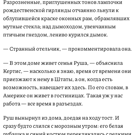
Разрозненные, приглушенных тонов лампочки
рождественской гирлянды отчаянно льнули к
облупившейся краске оконных рам, обрамлявших
мутные стекла; над дымоходом, увенчанным
птичьим гнездом, лениво курился дымок.
— Странный отельчик, — прокомментировала она.
— В этом доме живет семья Руша, — объяснила
Кертис, — насколько я знаю, время от времени они
приезжают к нему в Штаты, а он, когда есть
возможность, навещает их здесь. По его словам, в
Америке он живет в гостиницах. Такая уж у нас
работа — все время в разъездах.
Руш вынырнул из дома, доедая на ходу тост. И
сразу будто слился с морозным утром: его белая
рубашка и синий костюм перекликались с редкими