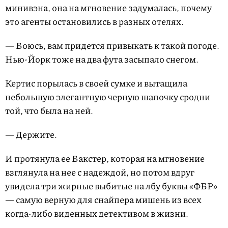
минивэна, она на мгновение задумалась, почему
это агенты остановились в разных отелях.
— Боюсь, вам придется привыкать к такой погоде.
Нью-Йорк тоже на два фута засыпало снегом.
Кертис порылась в своей сумке и вытащила
небольшую элегантную черную шапочку сродни
той, что была на ней.
— Держите.
И протянула ее Бакстер, которая на мгновение
взглянула на нее с надеждой, но потом вдруг
увидела три жирные выбитые на лбу буквы «ФБР»
— самую верную для снайпера мишень из всех
когда-либо виденных детективом в жизни.