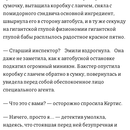
сумочку, вытащила коробку с ланчем, сняла с
помидорного сэндвича основной ингредиент,
швырнула его в сторону автобуса, и в ту же секунду
на гигантской глупой физиономии гигантской
глупой бабы расплылось радостное красное пятно.
— Старший инспектор? Эмили вздрогнула. Она
даже не заметила, как к автобусной остановке
подкатил огромный минивэн. Бакстер опустила
коробку с ланчем обратно в сумку, повернулась и
увидела перед собой обеспокоенное лицо
специального агента.
— Что это с вами? — осторожно спросила Кертис.
— Ничего, просто я... — детектив умолкла,
надеясь, что стоявшая перед ней безупречная и