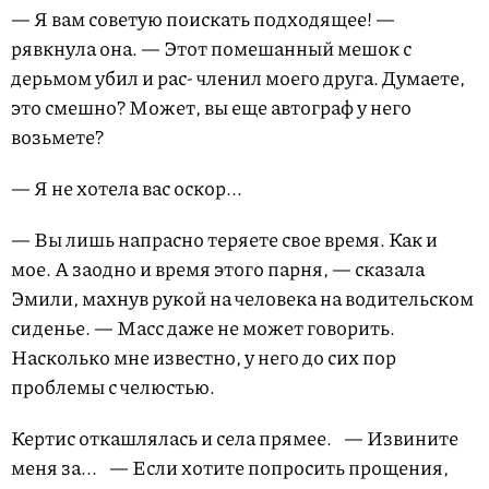
— Я вам советую поискать подходящее! —
рявкнула она. — Этот помешанный мешок с
дерьмом убил и рас- членил моего друга. Думаете,
это смешно? Может, вы еще автограф у него
возьмете?
— Я не хотела вас оскор...
— Вы лишь напрасно теряете свое время. Как и
мое. А заодно и время этого парня, — сказала
Эмили, махнув рукой на человека на водительском
сиденье. — Масс даже не может говорить.
Насколько мне известно, у него до сих пор
проблемы с челюстью.
Кертис откашлялась и села прямее. — Извините
меня за... — Если хотите попросить прощения,