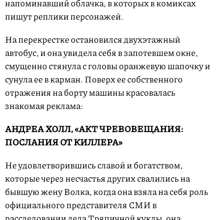
напоминавший облачка, в которых в комиксах
пишут реплики персонажей.
На перекрестке остановился двухэтажный
автобус, и она увидела себя в запотевшем окне,
смущенно стянула с головы оранжевую шапочку и
сунула ее в карман. Поверх ее собственного
отражения на борту машины красовалась
знакомая реклама:
АНДРЕА ХОЛЛ, «АКТ ЧРЕВОВЕЩАНИЯ:
ПОСЛАНИЯ ОТ КИЛЛЕРА»
Не удовлетворившись славой и богатством,
которые через несчастья других свалились на
бывшую жену Волка, когда она взяла на себя роль
официального представителя СМИ в
расследовании дела Тряпичной куклы, она