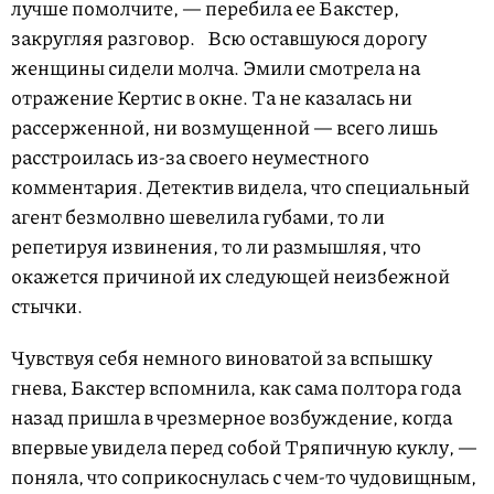
лучше помолчите, — перебила ее Бакстер,
закругляя разговор. Всю оставшуюся дорогу
женщины сидели молча. Эмили смотрела на
отражение Кертис в окне. Та не казалась ни
рассерженной, ни возмущенной — всего лишь
расстроилась из-за своего неуместного
комментария. Детектив видела, что специальный
агент безмолвно шевелила губами, то ли
репетируя извинения, то ли размышляя, что
окажется причиной их следующей неизбежной
стычки.
Чувствуя себя немного виноватой за вспышку
гнева, Бакстер вспомнила, как сама полтора года
назад пришла в чрезмерное возбуждение, когда
впервые увидела перед собой Тряпичную куклу, —
поняла, что соприкоснулась с чем-то чудовищным,