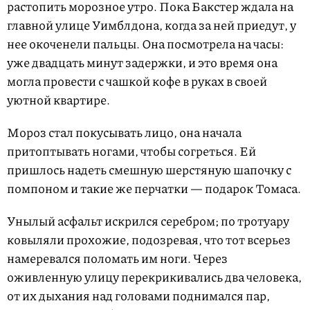
растопить морозное утро. Пока Бакстер ждала на
главной улице Уимблдона, когда за ней приедут, у
нее окоченели пальцы. Она посмотрела на часы:
уже двадцать минут задержки, и это время она
могла провести с чашкой кофе в руках в своей
уютной квартире.
Мороз стал покусывать лицо, она начала
притоптывать ногами, чтобы согреться. Ей
пришлось надеть смешную шерстяную шапочку с
помпоном и такие же перчатки — подарок Томаса.
Унылый асфальт искрился серебром; по тротуару
ковыляли прохожие, подозревая, что тот всерьез
намеревался поломать им ноги. Через
оживленную улицу перекрикивались два человека,
от их дыхания над головами поднимался пар,