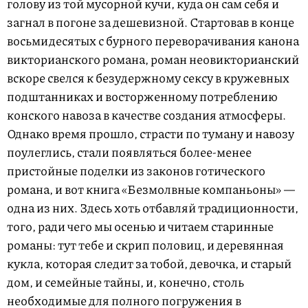
голову из той мусорной кучи, куда он сам себя и
загнал в погоне за дешевизной. Стартовав в конце
восьмидесятых с бурного переворачивания канона
викторианского романа, роман неовикторианский
вскоре свелся к безудержному сексу в кружевных
подштанниках и восторженному потреблению
конского навоза в качестве создания атмосферы.
Однако время прошло, страсти по туману и навозу
поулеглись, стали появляться более-менее
пристойные поделки из законов готического
романа, и вот книга «Безмолвные компаньоны» —
одна из них. Здесь хоть отбавляй традиционности,
того, ради чего мы осенью и читаем старинные
романы: тут тебе и скрип половиц, и деревянная
кукла, которая следит за тобой, девочка, и старый
дом, и семейные тайны, и, конечно, столь
необходимые для полного погружения в