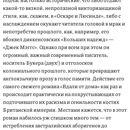
какой-то вязкой, непролазной викторианщиной
стиля, как, скажем, в «Оскаре и Люсинде», либо с
наслаждением окунают читателя головой в мрак и
непотребство прошлого, как, например, его
вбоквел диккенсовских «Больших надежд» —
«Джек Мэггс». Однако при всем при этом он
огромный, важный современный писатель,
носитель Букера (двух!) и отголосков
колониального прошлого, которые превращают
англоязычную прозу в голос памяти. Действие его
самого свежего романа «Вдали от дома» как раз и
происходит практически на похрустывающих от
подточившего их расизма и сенильности костях
Британской империи. Местами кажется, что в этот
роман набилось уж слишком много тем — от
истребления австралийских аборигенов до