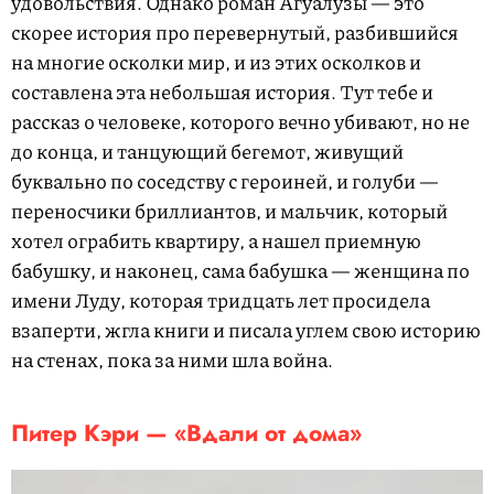
удовольствия. Однако роман Агуалузы — это
скорее история про перевернутый, разбившийся
на многие осколки мир, и из этих осколков и
составлена эта небольшая история. Тут тебе и
рассказ о человеке, которого вечно убивают, но не
до конца, и танцующий бегемот, живущий
буквально по соседству с героиней, и голуби —
переносчики бриллиантов, и мальчик, который
хотел ограбить квартиру, а нашел приемную
бабушку, и наконец, сама бабушка — женщина по
имени Луду, которая тридцать лет просидела
взаперти, жгла книги и писала углем свою историю
на стенах, пока за ними шла война.
Питер Кэри — «Вдали от дома»