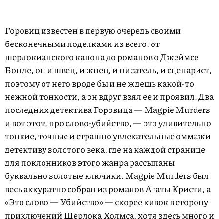
Горовиц известен в первую очередь своими
бесконечными поделками из всего: от
шерлокианского канона до романов о Джеймсе
Бонде, он и швец, и жнец, и писатель, и сценарист,
поэтому от него вроде бы и не ждешь какой-то
нежной тонкости, а он вдруг взял ее и проявил. Два
последних детектива Горовица — Magpie Murders
и вот этот, про слово-убийство, — это удивительно
тонкие, точные и страшно увлекательные оммажи
детективу золотого века, где на каждой странице
для поклонников этого жанра рассыпаны
буквально золотые ключики. Magpie Murders был
весь аккуратно собран из романов Агаты Кристи, а
«Это слово — Убийство» — скорее кивок в сторону
приключений Шерлока Холмса, хотя здесь много и