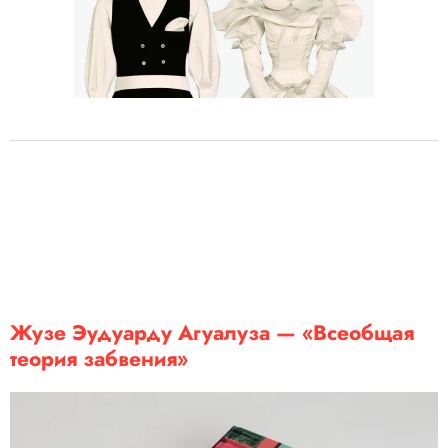
Жузе Эудуарду Агуалуза — «Всеобщая
теория забвения»