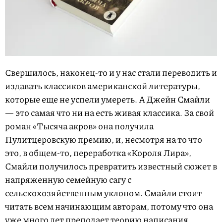
Свершилось, наконец-то и у нас стали переводить и
издавать классиков американской литературы,
которые еще не успели умереть. А Джейн Смайли
— это самая что ни на есть живая классика. За свой
роман «Тысяча акров» она получила
Пулитцеровскую премию, и, несмотря на то что
это, в общем-то, переработка «Короля Лира»,
Смайли получилось превратить известный сюжет в
напряженную семейную сагу с
сельскохозяйственным уклоном. Смайли стоит
читать всем начинающим авторам, потому что она
уже много лет преподает теорию написания