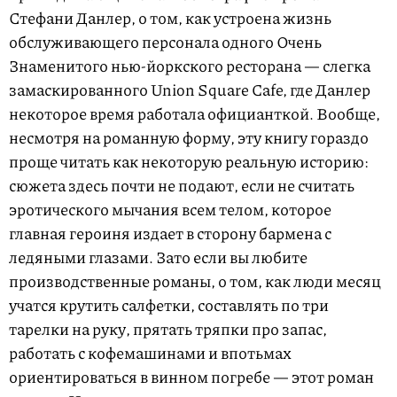
Стефани Данлер, о том, как устроена жизнь
обслуживающего персонала одного Очень
Знаменитого нью-йоркского ресторана — слегка
замаскированного Union Square Cafe, где Данлер
некоторое время работала официанткой. Вообще,
несмотря на романную форму, эту книгу гораздо
проще читать как некоторую реальную историю:
сюжета здесь почти не подают, если не считать
эротического мычания всем телом, которое
главная героиня издает в сторону бармена с
ледяными глазами. Зато если вы любите
производственные романы, о том, как люди месяц
учатся крутить салфетки, составлять по три
тарелки на руку, прятать тряпки про запас,
работать с кофемашинами и впотьмах
ориентироваться в винном погребе — этот роман