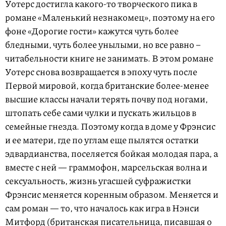
Уотерс достигла какого-то творческого пика в
романе «Маленький незнакомец», поэтому на его
фоне «Дорогие гости» кажутся чуть более
бледными, чуть более унылыми, но все равно –
читабельности книге не занимать. В этом романе
Уотерс снова возвращается в эпоху чуть после
Первой мировой, когда британские более-менее
высшие классы начали терять почву под ногами,
штопать себе сами чулки и пускать жильцов в
семейные гнезда. Поэтому когда в доме у Фрэнсис
и ее матери, где по углам еще пылятся остатки
эдвардианства, поселяется бойкая молодая пара, а
вместе с ней — граммофон, марсельская волна и
сексуальность, жизнь угасшей суфражистки
Фрэнсис меняется коренным образом. Меняется и
сам роман — то, что началось как игра в Нэнси
Митфорд (британская писательница, писавшая о