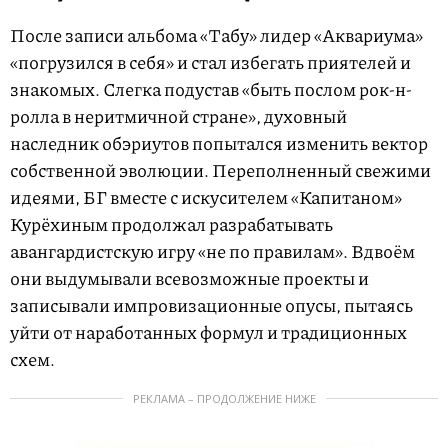
После записи альбома «Табу» лидер «Аквариума»
«погрузился в себя» и стал избегать приятелей и
знакомых. Слегка подустав «быть послом рок-н-
ролла в неритмичной стране», духовный
наследник обэриутов попытался изменить вектор
собственной эволюции. Переполненный свежими
идеями, БГ вместе с искусителем «Капитаном»
Курёхиным продолжал разрабатывать
авангардистскую игру «не по правилам». Вдвоём
они выдумывали всевозможные проекты и
записывали импровизационные опусы, пытаясь
уйти от наработанных формул и традиционных
схем.
РЕКЛАМА – ПРОДОЛЖЕНИЕ НИЖЕ