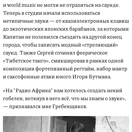
и world music не могли не отразиться на саунде.
Теперь в студии начали использоваться
нетипичные звуки — от квазиэлектронных клавиш
до экзотических японских барабанов, за которыми
Капитан не поленился съездить на другой конец
города, чтобы записать модный «стреляющий»
саунд. Также Сергей сочинил феерическое
«Тибетское танго», смикшировав в рамках одной
композиции фортепианный регтайм, набор мантр
и саксофонные атаки юного Игоря Бутмана.
«На "Радио Африка" нам хотелось создать некий
гобелен, воткнув в него всё, что мы знаем о звуке»,
— признавался мне Гребенщиков.