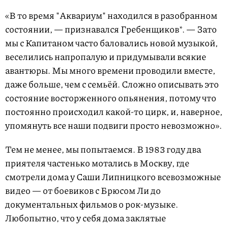
«В то время "Аквариум" находился в разобранном
состоянии, — признавался Гребенщиков*. — Зато
мы с Капитаном часто баловались новой музыкой,
веселились напропалую и придумывали всякие
авантюры. Мы много времени проводили вместе,
даже больше, чем с семьёй. Сложно описывать это
состояние восторженного опьянения, потому что
постоянно происходил какой-то цирк, и, наверное,
упомянуть все наши подвиги просто невозможно».
Тем не менее, мы попытаемся. В 1983 году два
приятеля частенько мотались в Москву, где
смотрели дома у Саши Липницкого всевозможные
видео — от боевиков с Брюсом Ли до
документальных фильмов о рок-музыке.
Любопытно, что у себя дома заклятые