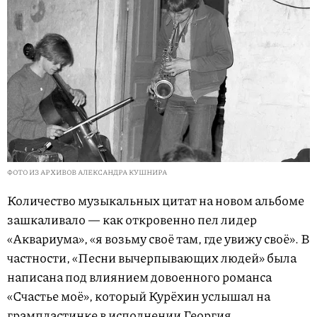
ФОТО ИЗ АРХИВОВ АЛЕКСАНДРА КУШНИРА
Количество музыкальных цитат на новом альбоме
зашкаливало — как откровенно пел лидер
«Аквариума», «я возьму своё там, где увижу своё». В
частности, «Песни вычерпывающих людей» была
написана под влиянием довоенного романса
«Счастье моё», который Курёхин услышал на
грампластинке в исполнении Георгия