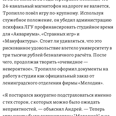
24-канальный магнитофон на дороге не валяется,
Тропилло повёл игру по-крупному. Используя
служебное положение, он убедил администрацию
психфака ЛГУ профинансировать студийное время
для «Аквариума», «Странных игр» и
«Мануфактуры». Стоит ли удивляться, что это
рискованное удовольствие влетело университету в
три тысячи рублей безналичного расчёта. После
чего, продолжая творить «очевидное —
невероятное», Тропилло оформил документы на
работу в студии как официальный заказ от
ленинградского отделения фирмы «Мелодия».
«Я постарался аккуратно подстраховаться именно
с тех сторон, с которых можно было ожидать
неприятностей, — объяснял Андрей. — Теперь
музыканты были ангажированы "Мелодией" и не