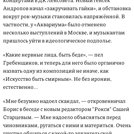
Андропов начал «закручивать гайки», и обстановка
вокруг рок-музыки становилась напряжённой. В
частности, у «Аквариума» было отменено
несколько выступлений в Москве,
и музыкантам
пришлось уйти в идеологическое подполье.
«Какие нервные лица, быть беде», — пел
Гребенщиков, и теперь для него было органично
назвать одну из композиций не иначе, как
«Искусство быть смирным». Не без иронии,
естественно...
«Мне безумно надоел скандал, — откровенничал
Борис в беседе с новым редактором "Рокси" Сашей
Старцевым. — Мне надоело объясняться перед
чиновниками, ругаться с ними и материться. Очень
грустно общаться с какой-то архангельской