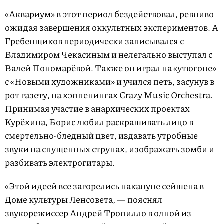
«Аквариум» в этот период бездействовал, ревниво
ожидая завершения оккультных экспериментов. А
Гребенщиков периодически записывался с
Владимиром Чекасиным и нелегально выступал с
Валей Пономарёвой. Также он играл на «утюгоне»
с «Новыми художниками» и учился петь, засунув в
рот газету, на хэппенингах Crazy Music Orchestra.
Принимая участие в анархических проектах
Курёхина, Борис любил раскрашивать лицо в
смертельно-бледный цвет, издавать утробные
звуки на спущенных струнах, изображать зомби и
разбивать электрогитары.
«Этой идеей все загорелись накануне сейшена в
Доме культуры Ленсовета, — пояснял
звукорежиссер Андрей Тропилло в одной из