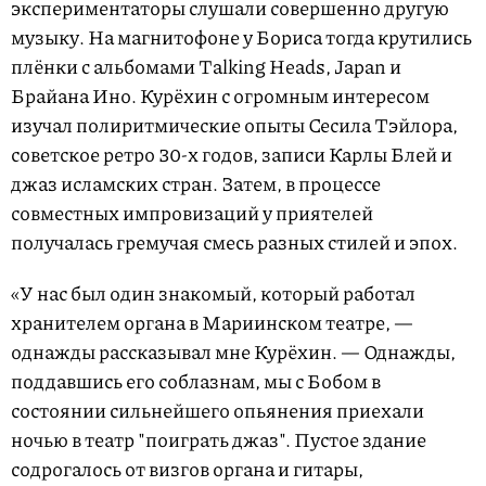
экспериментаторы слушали совершенно другую
музыку. На магнитофоне у Бориса тогда крутились
плёнки c альбомами Talking Heads, Japan и
Брайана Ино. Курёхин с огромным интересом
изучал полиритмические опыты Сесила Тэйлора,
советское ретро 30-х годов, записи Карлы Блей и
джаз исламских стран. Затем, в процессе
совместных импровизаций у приятелей
получалась гремучая смесь разных стилей и эпох.
«У нас был один знакомый, который работал
хранителем органа в Мариинском театре, —
однажды рассказывал мне Курёхин. — Однажды,
поддавшись его соблазнам, мы с Бобом в
состоянии сильнейшего опьянения приехали
ночью в театр "поиграть джаз". Пустое здание
содрогалось от визгов органа и гитары,