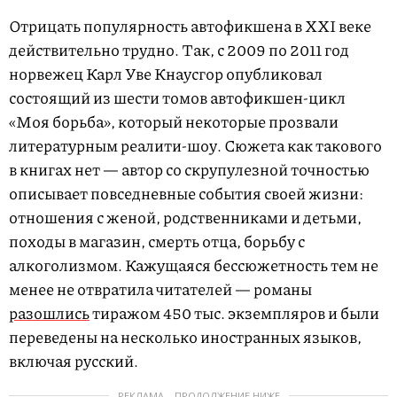
Отрицать популярность автофикшена в XXI веке
действительно трудно. Так, с 2009 по 2011 год
норвежец Карл Уве Кнаусгор опубликовал
состоящий из шести томов автофикшен-цикл
«Моя борьба», который некоторые прозвали
литературным реалити-шоу. Сюжета как такового
в книгах нет — автор со скрупулезной точностью
описывает повседневные события своей жизни:
отношения с женой, родственниками и детьми,
походы в магазин, смерть отца, борьбу с
алкоголизмом. Кажущаяся бессюжетность тем не
менее не отвратила читателей — романы
разошлись
тиражом 450 тыс. экземпляров и были
переведены на несколько иностранных языков,
включая русский.
РЕКЛАМА – ПРОДОЛЖЕНИЕ НИЖЕ