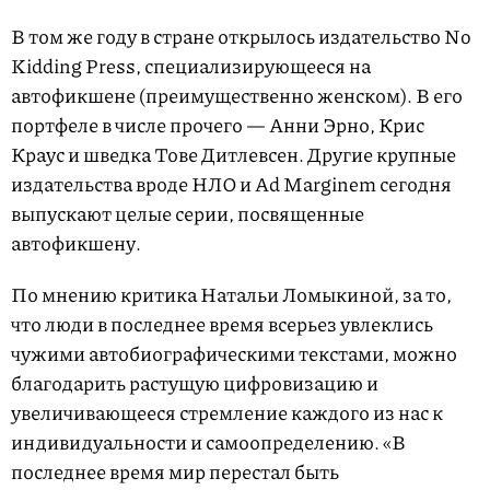
В том же году в стране открылось издательство No
Kidding Press, специализирующееся на
автофикшене (преимущественно женском). В его
портфеле в числе прочего — Анни Эрно, Крис
Краус и шведка Тове Дитлевсен. Другие крупные
издательства вроде НЛО и Ad Marginem сегодня
выпускают целые серии, посвященные
автофикшену.
По мнению критика Натальи Ломыкиной, за то,
что люди в последнее время всерьез увлеклись
чужими автобиографическими текстами, можно
благодарить растущую цифровизацию и
увеличивающееся стремление каждого из нас к
индивидуальности и самоопределению. «В
последнее время мир перестал быть