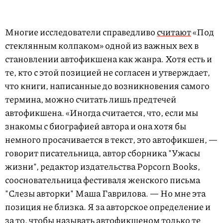
Многие исследователи справедливо
считают
«Под
стеклянным колпаком» одной из важных вех в
становлении автофикшена как жанра. Хотя есть и
те, кто с этой позицией не согласен и утверждает,
что книги, написанные до возникновения самого
термина, можно считать лишь предтечей
автофикшена. «Иногда считается, что, если мы
знакомы с биографией автора и она хотя бы
немного просачивается в текст, это автофикшен, —
говорит писательница, автор сборника "Ужасы
жизни", редактор издательства Popcorn Books,
соосновательница фестиваля женского письма
"Слезы авторки" Маша Гаврилова. — Но мне эта
позиция не близка. Я за авторское определение и
за то, чтобы называть автофикшеном только те