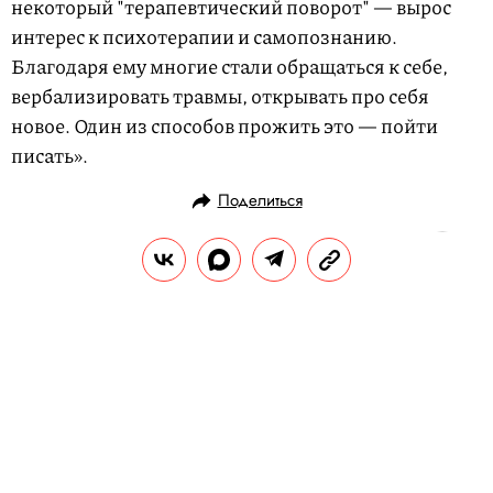
некоторый "терапевтический поворот" — вырос
интерес к психотерапии и самопознанию.
Благодаря ему многие стали обращаться к себе,
вербализировать травмы, открывать про себя
новое. Один из способов прожить это — пойти
писать».
Поделиться
ЛИТЕРАТУРА
ЧТЕНИЕ
09.09.2023, 14:40
Кто хлебал в моей чашке: слова и
крылатые выражения, которые
придумал Лев Толстой
195 лет назад родился Лев Николаевич