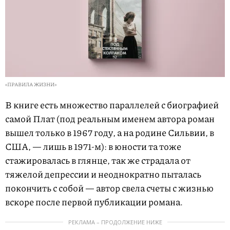
«ПРАВИЛА ЖИЗНИ»
В книге есть множество параллелей с биографией
самой Плат (под реальным именем автора роман
вышел только в 1967 году, а на родине Сильвии, в
США, — лишь в 1971-м): в юности та тоже
стажировалась в глянце, так же страдала от
тяжелой депрессии и неоднократно пыталась
покончить с собой — автор свела счеты с жизнью
вскоре после первой публикации романа.
РЕКЛАМА – ПРОДОЛЖЕНИЕ НИЖЕ