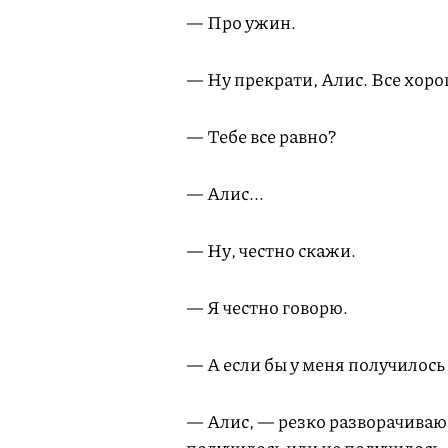
— Про ужин.
— Ну прекрати, Алис. Все хоро
— Тебе все равно?
— Алис...
— Ну, честно скажи.
— Я честно говорю.
— А если бы у меня получилось
— Алис, — резко разворачиваюс