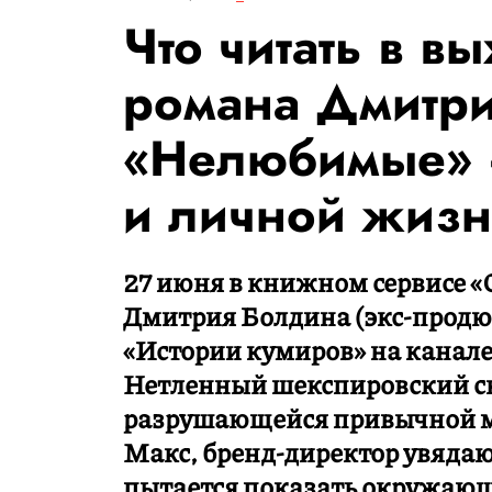
Что читать в в
романа Дмитр
«Нелюбимые» —
и личной жиз
27 июня в книжном сервисе «
Дмитрия Болдина (экс-продюс
«Истории кумиров» на канале
Нетленный шекспировский сю
разрушающейся привычной м
Макс, бренд-директор увяда
пытается показать окружающи