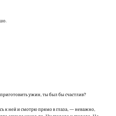
шо.
 приготовить ужин, ты был бы счастлив?
ь к ней и смотрю прямо в глаза, — неважно,