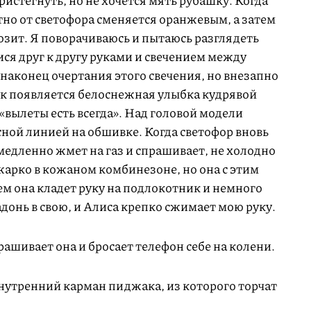
ристегнуть, но не хочется мять рубашку. Когда
тно от светофора сменяется оранжевым, а затем
зит. Я поворачиваюсь и пытаюсь разглядеть
ся друг к другу руками и свечением между
наконец очертания этого свечения, но внезапно
ук появляется белоснежная улыбка кудрявой
 «вылеты есть всегда». Над головой модели
сной линией на обшивке. Когда светофор вновь
медленно жмет на газ и спрашивает, не холодно
 жарко в кожаном комбинезоне, но она с этим
ем она кладет руку на подлокотник и немного
адонь в свою, и Алиса крепко сжимает мою руку.
ашивает она и бросает телефон себе на колени.
внутренний карман пиджака, из которого торчат