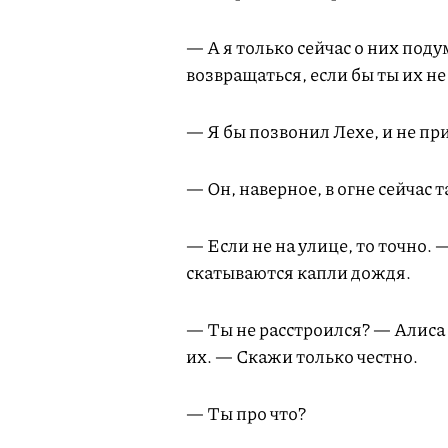
— А я только сейчас о них под
возвращаться, если бы ты их не
— Я бы позвонил Лехе, и не пр
— Он, наверное, в огне сейчас 
— Если не на улице, то точно. 
скатываются капли дождя.
— Ты не расстроился? — Алиса 
их. — Скажи только честно.
— Ты про что?