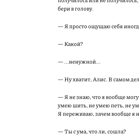
получилось или не получилось, 
бери в голову.
— Я просто ощущаю себя иногда
— Какой?
— ...ненужной...
— Ну хватит, Алис. В самом дел
— Я не знаю, что я вообще могу
умею шить, не умею петь, не уме
Я переживаю, зачем вообще я 
— Ты с ума, что ли, сошла?