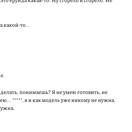
это ерунда какая-то. Ну сгорело и сгорело. Не
 какой-то...
е.
 делать, понимаешь? Я не умею готовить, не
ю... *****, я и как модель уже никому не нужна.
нужна.