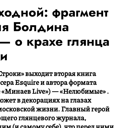
ыходной: фрагмент
ия Болдина
 о крахе глянца
ни
Строки» выходит вторая книга
ера Esquire и автора формата
 «Минаев Live») — «Нелюбимые» .
жет в декорациях на глазах
осковской жизни. Главный герой
ющего глянцевого журнала,
м (и самому себе), что перед ними