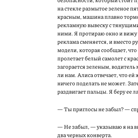
безопасности, который стоит п
на стекле размытое зеленое пя
красным, машина плавно тормо
рекламную вывеску с тянущими
ними. Я протираю окно и вижу 
реклама сменяется, и вместо р
модели, которая сообщает, что
пролетает белый самолет с кра
загорается зеленым, водитель 
ли нам. Алиса отвечает, что ей
ничего поделать не может. Зат
раздвигает пальцы. Я беру ее л
— Ты приглосы не забыл? — спр
— Не забыл, — указываю я на 
два черных конверта.