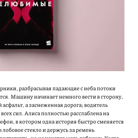
орники, разбрасывая падающие с неба потоки
тся. Машину начинает немного вести в сторону,
 асфальт, а заснеженная дорога; водитель
 всех сил. Алиса полностью расслаблена на
лефон, в котором одна история быстро сменяется
 лобовое стекло и держусь за ремень