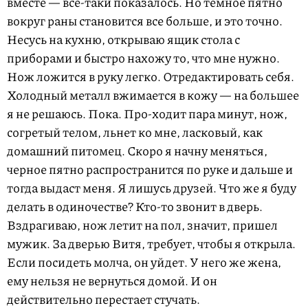
вместе — все-таки показалось. Но темное пятно
вокруг раны становится все больше, и это точно.
Несусь на кухню, открываю ящик стола с
приборами и быстро нахожу то, что мне нужно.
Нож ложится в руку легко. Отредактировать себя.
Холодный металл вжимается в кожу — на большее
я не решаюсь. Пока. Про-ходит пара минут, нож,
согретый телом, льнет ко мне, ласковый, как
домашний питомец. Скоро я начну меняться,
черное пятно распространится по руке и дальше и
тогда выдаст меня. Я лишусь друзей. Что же я буду
делать в одиночестве? Кто-то звонит в дверь.
Вздрагиваю, нож летит на пол, значит, пришел
мужик. За дверью Витя, требует, чтобы я открыла.
Если посидеть молча, он уйдет. У него же жена,
ему нельзя не вернуться домой. И он
действительно перестает стучать.