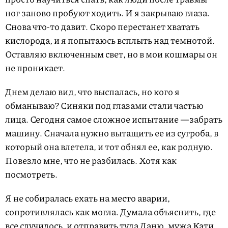
ног заново пробуют ходить. И я закрываю глаза.
Снова что-то давит. Скоро перестанет хватать
кислорода, и я попытаюсь всплыть над темнотой.
Оставляю включенным свет, но в мои кошмары он
не проникает.
Днем делаю вид, что выспалась, но кого я
обманываю? Синяки под глазами стали частью
лица. Сегодня самое сложное испытание —забрать
машину. Сначала нужно вытащить ее из сугроба, в
который она влетела, и тот обнял ее, как родную.
Повезло мне, что не разбилась. Хотя как
посмотреть.
Я не собиралась ехать на место аварии,
сопротивлялась как могла. Думала объяснить, где
все случилось, и отправить туда Даню, мужа Кати.