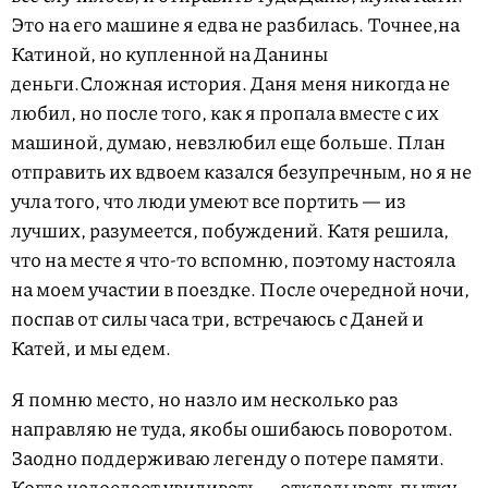
Это на его машине я едва не разбилась. Точнее,на
Катиной, но купленной на Данины
деньги.Сложная история. Даня меня никогда не
любил, но после того, как я пропала вместе с их
машиной, думаю, невзлюбил еще больше. План
отправить их вдвоем казался безупречным, но я не
учла того, что люди умеют все портить — из
лучших, разумеется, побуждений. Катя решила,
что на месте я что-то вспомню, поэтому настояла
на моем участии в поездке. После очередной ночи,
поспав от силы часа три, встречаюсь с Даней и
Катей, и мы едем.
Я помню место, но назло им несколько раз
направляю не туда, якобы ошибаюсь поворотом.
Заодно поддерживаю легенду о потере памяти.
Когда надоедает увиливать— откладывать пытку