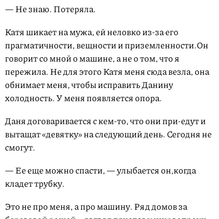
— Не знаю. Потеряла.
Катя шикает на мужа, ей неловко из-за его
прагматичности, вещности и приземленности.Он
говорит со мной о машине, а не о том, что я
пережила. Не для этого Катя меня сюда везла, она
обнимает меня, чтобы исправить Данину
холодность. У меня появляется опора.
Даня договаривается с кем-то, что они при-едут и
вытащат «девятку» на следующий день. Сегодня не
смогут.
— Ее еще можно спасти, — улыбается он,когда
кладет трубку.
Это не про меня, а про машину. Ряд домов за