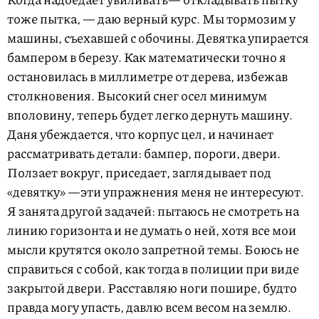
тоже пытка, — даю верный курс. Мы тормозим у
машины, съехавшей с обочины. Девятка упирается
бампером в березу. Как математически точно я
остановилась в миллиметре от дерева, избежав
столкновения. Высокий снег осел минимум
вполовину, теперь будет легко дернуть машину.
Даня убеждается, что корпус цел, и начинает
рассматривать детали: бампер, пороги, двери.
Ползает вокруг, приседает, заглядывает под
«девятку» —эти упражнения меня не интересуют.
Я занята другой задачей: пытаюсь не смотреть на
линию горизонта и не думать о ней, хотя все мои
мысли крутятся около запретной темы. Боюсь не
справиться с собой, как тогда в полиции при виде
закрытой двери. Расставляю ноги пошире, будто
правда могу упасть, давлю всем весом на землю.