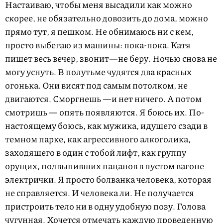
Настаиваю, чтобы меня высадили как можно
скорее, не обязательно довозить до дома, можно
прямо тут, я пешком. Не обнимаюсь ни с кем,
просто выбегаю из машины: пока-пока. Катя
пишет весь вечер, звонит—не беру. Ночью снова не
могу уснуть. В полутьме чудятся два красных
огонька. Они висят под самым потолком, не
двигаются. Сморгнешь —и нет ничего. А потом
смотришь — опять появляются. Я боюсь их. По-
настоящему боюсь, как мужика, идущего сзади в
темном парке, как агрессивного алкоголика,
заходящего в один с тобой лифт, как группу
орущих, подвыпивших пацанов в пустом вагоне
электрички. Я просто болванка человека, которая
не справляется. И человека ли. Не получается
пристроить тело ни в одну удобную позу. Голова
чугунная. Хочется отмечать каждую проведенную