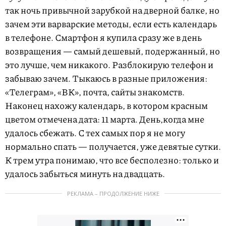
так ночь привычной зарубкой на дверной балке, но
зачем эти варварские методы, если есть календарь
в телефоне. Смартфон я купила сразу же в день
возвращения — самый дешевый, подержанный, но
это лучше, чем никакого. Разблокирую телефон и
забываю зачем. Тыкаюсь в разные приложения:
«Телеграм», «ВК», почта, сайты знакомств.
Наконец нахожу календарь, в котором красным
цветом отмечена дата: 11 марта. День,когда мне
удалось сбежать. С тех самых пор я не могу
нормально спать — получается, уже девятые сутки.
К трем утра понимаю, что все бесполезно: только и
удалось забыться минуть на двадцать.
РЕКЛАМА – ПРОДОЛЖЕНИЕ НИЖЕ