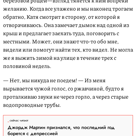
березовой рощей—взгляд тянется к ним вопреки
желанию. Когда все улажено и мы наконец трогаем
обратно, Катя смотрит в сторону, от которой я
отворачиваюсь. Она замечает дымок над одной из
крыш и предлагает заехать туда, поговорить с
местными. Может, они знают что-то обо мне,
видели или помогут найти тех, кто видел. Не могла
же я выжить зимой на улице в течение трех с
половиной недель.
— Нет, мы никуда не поедем! — Из меня
вырывается чужой голос, со ржавчиной, будто я
проталкиваю звуки не через горло, а через старые
водопроводные трубы.
сейчас читают
Джордж Мартин признался, что последний год
борется с депрессией