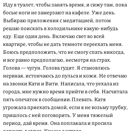
Иду в туалет, чтобы занять время, и сижу там, пока
босые ноги не замерзают на кафеле. Уже день.
Выбираю приложения с медитацией, потом
решаю поискать в холодильнике какую-нибудь
еду. Еще один день. Включаю свет во всей
квартире, чтобы не дать темноте переехать меня.
Боюсь предположить, что не смогу спать никогда,
и все равно предполагаю, несмотря на страх.
Голова — чугун. Голова гудит. Я становлюсь
нервная, истончаюсь до пульса и кожи. Не отвечаю
на звонки Кати и Вити. Написала, что уехала из
города, мне нужно время прийти в себя. Насчитала
пять опечаток в сообщении.Плевать. Катя
угрожала приехать домой, если я не возьму трубку,
пришлось с ней поговорить. У меня тяжелый
период, дай время. Она поплакала и просила
держать в курсе. Как же я устала.