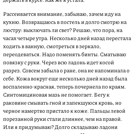
Рассеивается внимание, забываю, зачем иду на
кухню. Возвращаюсь в постель и долго смотрю на
люстру: выключать ли свет? Решаю, что пора, на
часах четыре утра. Несколько дней назад перестала
ходить в ванную, смотреться в зеркало,
переодеваться. Надо поменять бинты. Сматываю
повязку с руки. Через всю ладонь идет косой
разрез. Совсем забыла о ране, она не напоминала о
себе. Кожа вокруг еще несколько дней назад была
воспаленно-красная, теперь почернела по краям.
Синтомициновая мазь не помогает. Бегу к
раковине смывать гной и запекшуюся кровь, но
черное намертво пристало к коже. Пальцы левой
порезанной руки стали длиннее, чем на правой.
Или я придумываю? Долго складываю ладони