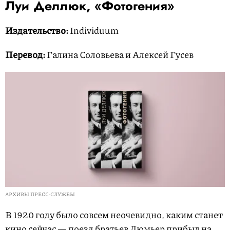
Луи Деллюк, «Фотогения»
Издательство:
Individuum
Перевод:
Галина Соловьева и Алексей Гусев
АРХИВЫ ПРЕСС-СЛУЖБЫ
В 1920 году было совсем неочевидно, каким станет
кино сейчас — поезд братьев Люмьер прибыл на