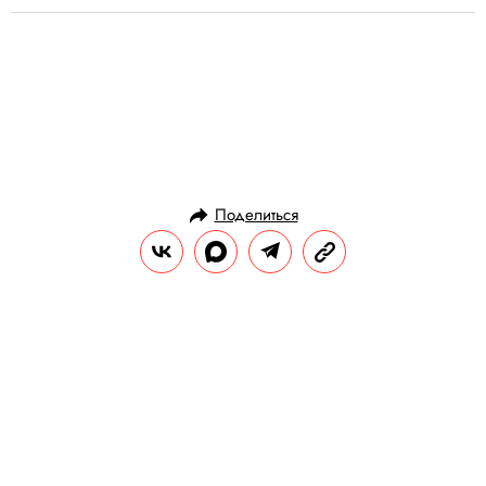
Поделиться
ЛИТЕРАТУРА
ЧТЕНИЕ
29.12.2024, 10:30
Скоро все случится: 7 книг для
новогоднего настроения
Сейчас социальные сети наполнены