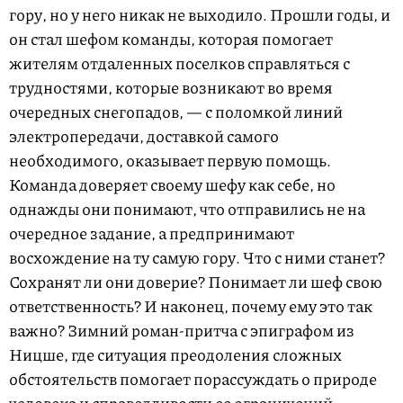
гору, но у него никак не выходило. Прошли годы, и
он стал шефом команды, которая помогает
жителям отдаленных поселков справляться с
трудностями, которые возникают во время
очередных снегопадов, — с поломкой линий
электропередачи, доставкой самого
необходимого, оказывает первую помощь.
Команда доверяет своему шефу как себе, но
однажды они понимают, что отправились не на
очередное задание, а предпринимают
восхождение на ту самую гору. Что с ними станет?
Сохранят ли они доверие? Понимает ли шеф свою
ответственность? И наконец, почему ему это так
важно? Зимний роман-притча с эпиграфом из
Ницше, где ситуация преодоления сложных
обстоятельств помогает порассуждать о природе
человека и справедливости ее ограничений.