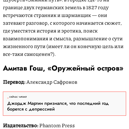
границе двух германских земель в 1827 году
встречаются странник и шарманщик — они
затевают разговор, с которого начинается сюжет,
где уместятся история и эротика, поиск
взаимопонимания и смысла, размышление о сути
жизненного пути (имеет ли он конечную цель или
все-таки самоценен?).
Амитав Гош, «Оружейный остров»
Перевод:
Александр Сафронов
сейчас читают
Джордж Мартин признался, что последний год
борется с депрессией
Издательство:
Phantom Press