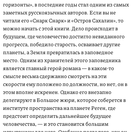
горизонты», в последние годы стал одним из самых
заметных русскоязычных авторов. Если вы не
читали его «Снарк Снарк» и «Остров Сахалин», то
можно начать с этой книги. Дело происходит в
будущем, где человечество достигло невиданного
прогресса, победило старость, осваивает другие
планеты, а Земля превратилась в заповедное
место. Одним из хранителей этого заповедника
является главный герой романа — в каком-то
смысле весьма сдержанно смотреть на эти
скорости ему положено по должности, но нет, он в
этом вполне искренен. Однако его внезапно
делегируют в Большое жюри, которое соберется в
институте пространства на планете Реген, где
предстоит определить дальнейшее будущее
человечества, — и это становится большим
испытанием для него. Особенно после того, как он