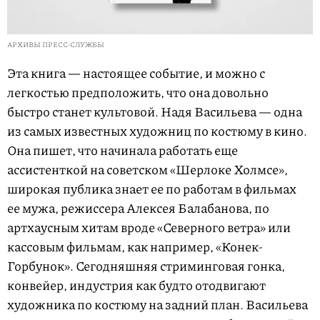
АРХИВЫ ПРЕСС-СЛУЖБЫ
Эта книга — настоящее событие, и можно с
легкостью предположить, что она довольно
быстро станет культовой. Надя Васильева — одна
из самых известных художниц по костюму в кино.
Она пишет, что начинала работать еще
ассистенткой на советском «Шерлоке Холмсе»,
широкая публика знает ее по работам в фильмах
ее мужа, режиссера Алексея Балабанова, по
артхаусным хитам вроде «Северного ветра» или
кассовым фильмам, как например, «Конек-
Горбунок». Сегодняшняя стриминговая гонка,
конвейер, индустрия как будто отодвигают
художника по костюму на задний план. Васильева