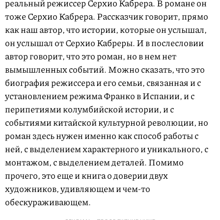
реальный режиссер Серхио Кабрера. В романе он
тоже Серхио Кабрера. Рассказчик говорит, прямо
как наш автор, что истории, которые он услышал,
он услышал от Серхио Кабреры. И в послесловии
автор говорит, что это роман, но в нем нет
вымышленных событий. Можно сказать, что это
биография режиссера и его семьи, связанная и с
установлением режима Франко в Испании, и с
перипетиями колумбийской истории, и с
событиями китайской культурной революции, но
роман здесь нужен именно как способ работы с
ней, с выделением характерного и уникального, с
монтажом, с выделением деталей. Помимо
прочего, это еще и книга о доверии двух
художников, удивляющем и чем-то
обескураживающем.