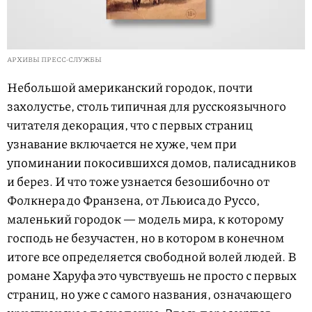
АРХИВЫ ПРЕСС-СЛУЖБЫ
Небольшой американский городок, почти
захолустье, столь типичная для русскоязычного
читателя декорация, что с первых страниц
узнавание включается не хуже, чем при
упоминании покосившихся домов, палисадников
и берез. И что тоже узнается безошибочно от
Фолкнера до Франзена, от Льюиса до Руссо,
маленький городок — модель мира, к которому
господь не безучастен, но в котором в конечном
итоге все определяется свободной волей людей. В
романе Харуфа это чувствуешь не просто с первых
страниц, но уже с самого названия, означающего