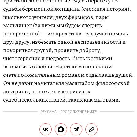
христианское песнопение. Здесь пересекутся
судьбы беременной женщины (сложная история),
школьного учителя, двух фермеров, пары
мальчишек (за ними мы будем следить
попеременно) — им представится случай помочь
друг другу, избежать одной несправедливости и
покориться другой, проявить доброту,
чистосердечие и щедрость, быть жесткими,
вспомнить о любви. Над таким в конечном
счете положительным романом отдыхаешь душой.
Он не давит на читателя масштабом философской
доктрины, но показывает рисунок
судеб нескольких людей, таких как мы с вами.
РЕКЛАМА – ПРОДОЛЖЕНИЕ НИЖЕ