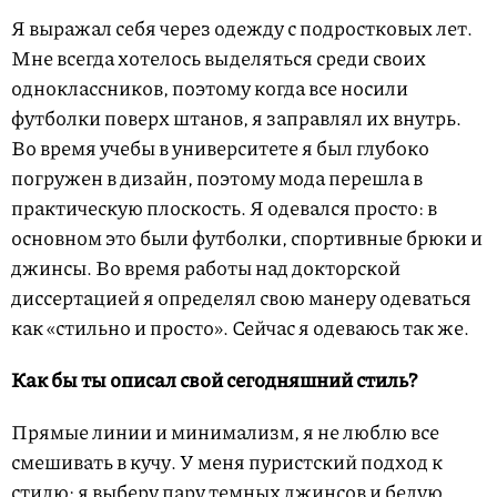
Я выражал себя через одежду с подростковых лет.
Мне всегда хотелось выделяться среди своих
одноклассников, поэтому когда все носили
футболки поверх штанов, я заправлял их внутрь.
Во время учебы в университете я был глубоко
погружен в дизайн, поэтому мода перешла в
практическую плоскость. Я одевался просто: в
основном это были футболки, спортивные брюки и
джинсы. Во время работы над докторской
диссертацией я определял свою манеру одеваться
как «стильно и просто». Сейчас я одеваюсь так же.
Как бы ты описал свой сегодняшний стиль?
Прямые линии и минимализм, я не люблю все
смешивать в кучу. У меня пуристский подход к
стилю: я выберу пару темных джинсов и белую