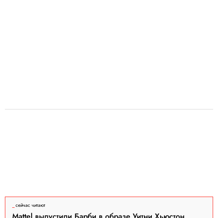
сейчас читают
Mattel выпустили Барби в образе Уитни Хьюстон