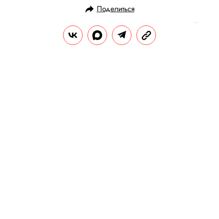
Поделиться
СТИЛЬ ЖИЗНИ
СТИЛЬ И МОДА
10.12.2019, 19:42
ОБНОВЛЕНО
14.02.2026, 20:36
Как сочетать броскую обувь? С
нейтральной одеждой —
посмотрите на Ленни Кравица и
Мигеля
Яркие ботинки, казаки под питона или
пара, усыпанная глиттером, — на первый
взгляд кажется, что такая обувь — удел
модников, но на самом деле сочетать ее
проще, чем кажется. Правила жизни