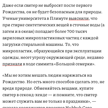
Даже если свитер не выбросят после первого
Рождества, он не будет безопасным для природы.
Ученые университета в Плимуте
выяснили
, что
при стирке синтетических вещей в сточные воды (а
затем и в океан) попадает более 700 тысяч
акриловых микропластиковых частиц с каждой
загрузки стиральной машины. То, что
микропластик, образующийся при эксплуатации
одежды, несет угрозу окружающей среде, недавно
признали
в ходе саммита «Большой семерки».
«Мы не хотим мешать людям наряжаться на
Рождество. Но есть много способов сделать это, не
вредя природе. Обменяйтесь вещами, купите
свитер в секонд-хенде — и помните, что свитер
может служить вам не только в праздники», —
сказала координатор проектов Hubbub Сара