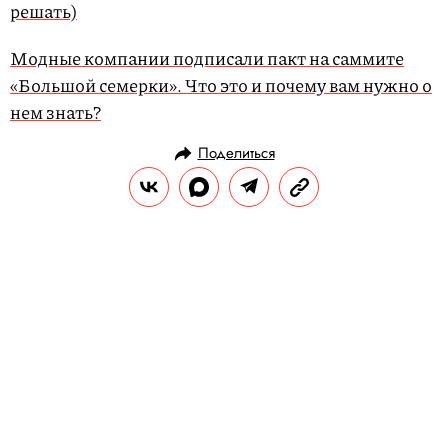
решать)
Модные компании подписали пакт на саммите
«Большой семерки». Что это и почему вам нужно о
нем знать?
Поделиться
НОВОСТИ
МОДА
06.12.2019, 11:52
ОБНОВЛЕНО
14.02.2026, 20:36
Ваниль, роза, древесная кора:
Fendi выпустили
ароматизированную сумку
За создание аромата отвечал парфюмер
Франсис Куркджан.