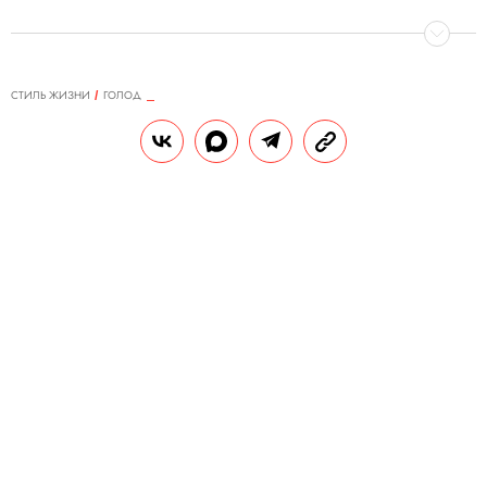
СТИЛЬ ЖИЗНИ
ГОЛОД
17.11.2019, 00:25
Голод: шеф-повар Наташа
Березова — о том, как наилучшим
образом уместить на тарелке два
стейка, мясной и зеленый
Для идеального ужина нужна идеальная
пара. Например: стейк и салат. Причем
салат может быть тоже слегка
поджаренным, так интересней:
получается как бы два стейка на одной
тарелке — мясной и зеленый. Для жарки