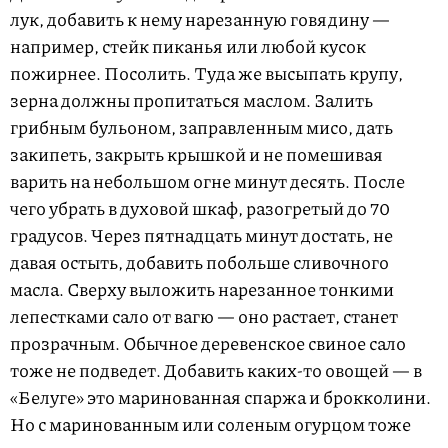
лук, добавить к нему нарезанную говядину —
например, стейк пиканья или любой кусок
пожирнее. Посолить. Туда же высыпать крупу,
зерна должны пропитаться маслом. Залить
грибным бульоном, заправленным мисо, дать
закипеть, закрыть крышкой и не помешивая
варить на небольшом огне минут десять. После
чего убрать в духовой шкаф, разогретый до 70
градусов. Через пятнадцать минут достать, не
давая остыть, добавить побольше сливочного
масла. Сверху выложить нарезанное тонкими
лепестками сало от вагю — оно растает, станет
прозрачным. Обычное деревенское свиное сало
тоже не подведет. Добавить каких-то овощей — в
«Белуге» это маринованная спаржа и брокколини.
Но с маринованным или соленым огурцом тоже