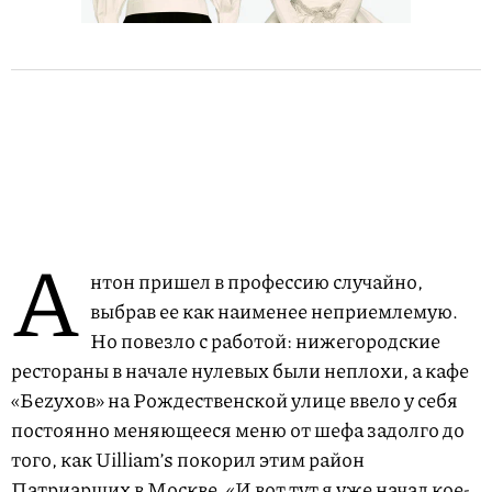
А
нтон пришел в профессию случайно,
выбрав ее как наименее неприемлемую.
Но повезло с работой: нижегородские
рестораны в начале нулевых были неплохи, а кафе
«Беzухов» на Рождественской улице ввело у себя
постоянно меняющееся меню от шефа задолго до
того, как Uilliam’s покорил этим район
Патриарших в Москве. «И вот тут я уже начал кое-