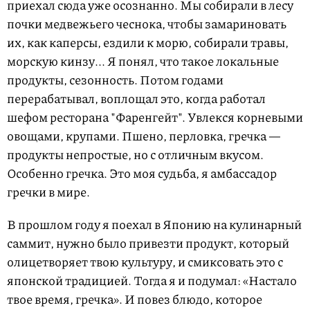
приехал сюда уже осознанно. Мы собирали в лесу
почки медвежьего чеснока, чтобы замариновать
их, как каперсы, ездили к морю, собирали травы,
морскую кинзу... Я понял, что такое локальные
продукты, сезонность. Потом годами
перерабатывал, воплощал это, когда работал
шефом ресторана "Фаренгейт". Увлекся корневыми
овощами, крупами. Пшено, перловка, гречка —
продукты непростые, но с отличным вкусом.
Особенно гречка. Это моя судьба, я амбассадор
гречки в мире.
В прошлом году я поехал в Японию на кулинарный
саммит, нужно было привезти продукт, который
олицетворяет твою культуру, и смиксовать это с
японской традицией. Тогда я и подумал: «Настало
твое время, гречка». И повез блюдо, которое