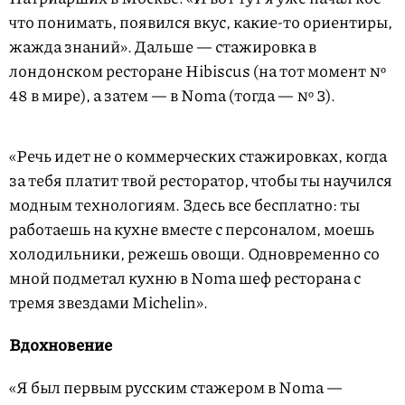
что понимать, появился вкус, какие-то ориентиры,
жажда знаний». Дальше — стажировка в
лондонском ресторане Hibiscus (на тот момент №
48 в мире), а затем — в Noma (тогда — № 3).
«Речь идет не о коммерческих стажировках, когда
за тебя платит твой ресторатор, чтобы ты научился
модным технологиям. Здесь все бесплатно: ты
работаешь на кухне вместе с персоналом, моешь
холодильники, режешь овощи. Одновременно со
мной подметал кухню в Noma шеф ресторана с
тремя звездами Michelin».
Вдохновение
«Я был первым русским стажером в Noma —