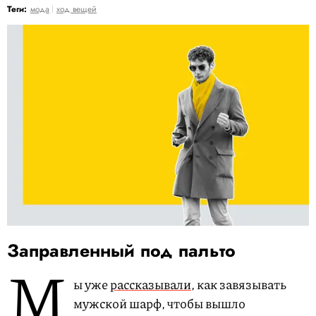
Теги:
мода
ход вещей
Заправленный под пальто
М
ы уже
рассказывали
, как завязывать
мужской шарф, чтобы вышло