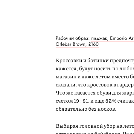
Рабочий образ:
пиджак, Emporio Ar
Orlebar Brown, £160
Кроссовки и ботинки предпочт
кажется, будут носить по любом
магазин и даже летом вместо б
сказали, что кроссовок в гарде
Что же касается обуви для жар
счетом 19 : 81, и еще 82% счита
обязательно без носков.
Выбирая головной убор на лето
остановятся на бейсболке. Что