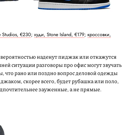
 Studios, €230
;
худи, Stone Island, €179
;
кроссовки,
й вероятностью наденут пиджак или откажутся
шней ситуации разговоры про офис могут звучать
ы, что рано или поздно вопрос деловой одежды
иджаком, скорее всего, будет рубашка или поло,
едпочтительнее зауженные, а не прямые.