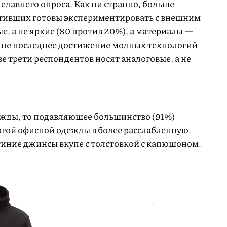
едавнего опроса. Как ни странно, больше
тивших готовы экспериментировать с внешним
е, а не яркие (80 против 20%), а материалы —
се не последнее достижение модных технологий
ве трети респондентов носят аналоговые, а не
ежды, то подавляющее большинство (91%)
огой офисной одежды в более расслабленную.
иние джинсы вкупе с толстовкой с капюшоном.