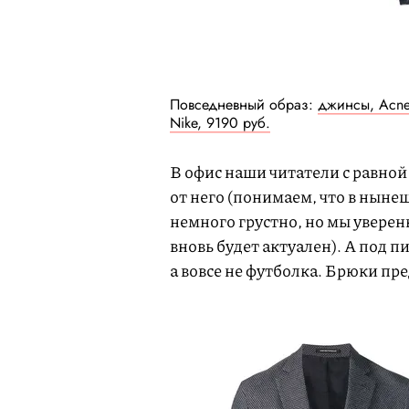
Повседневный образ:
джинсы, Acne
Nike, 9190 руб.
В офис наши читатели с равно
от него (понимаем, что в ныне
немного грустно, но мы уверен
вновь будет актуален). А под п
а вовсе не футболка. Брюки пр