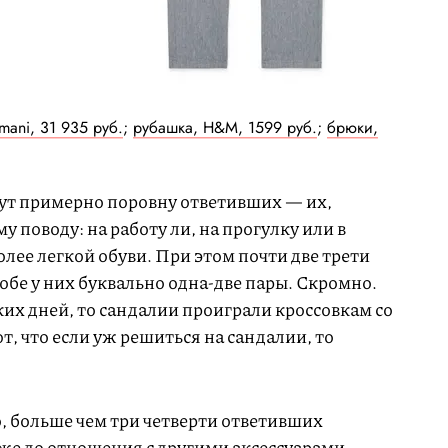
mani, 31 935 руб.
;
рубашка, H&M, 1599 руб.
;
брюки,
ут примерно поровну ответивших — их,
у поводу: на работу ли, на прогулку или в
олее легкой обуви. При этом почти две трети
робе у них буквально одна-две пары. Скромно.
ких дней, то сандалии проиграли кроссовкам со
ют, что если уж решиться на сандалии, то
, больше чем три четверти ответивших
 же до отношения с другими аксессуарами,