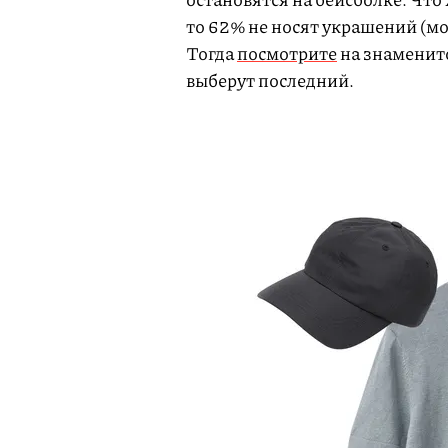
то 62% не носят украшений (мож
Тогда
посмотрите
на знаменито
выберут последний.