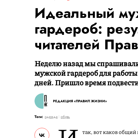
Идеальный му
гардероб: резу
читателей Пра
Неделю назад мы спрашивали
мужской гардероб для работы
дней. Пришло время подвести
РЕДАКЦИЯ «ПРАВИЛ ЖИЗНИ»
Теги:
одежда
обувь
И
так, вот каков общий