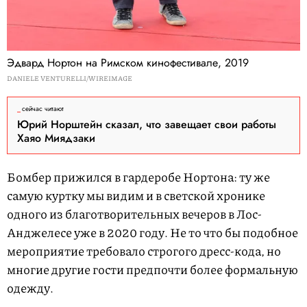
Эдвард Нортон на Римском кинофестивале, 2019
DANIELE VENTURELLI/WIREIMAGE
сейчас читают
Юрий Норштейн сказал, что завещает свои работы
Хаяо Миядзаки
Бомбер прижился в гардеробе Нортона: ту же
самую куртку мы видим и в светской хронике
одного из благотворительных вечеров в Лос-
Анджелесе уже в 2020 году. Не то что бы подобное
мероприятие требовало строгого дресс-кода, но
многие другие гости предпочти более формальную
одежду.