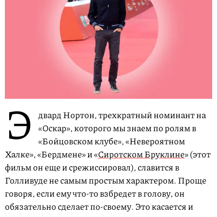
Э
двард Нортон, трехкратный номинант на
«Оскар», которого мы знаем по ролям в
«Бойцовском клубе», «Невероятном
Халке», «Бердмене» и «
Сиротском Бруклине
» (этот
фильм он еще и срежиссировал), славится в
Голливуде не самым простым характером. Проще
говоря, если ему что-то взбредет в голову, он
обязательно сделает по-своему. Это касается и