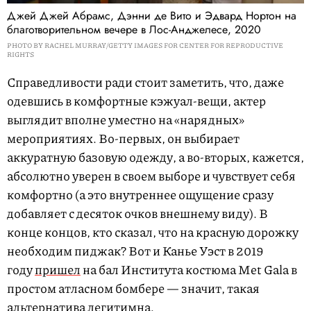
Джей Джей Абрамс, Дэнни де Вито и Эдвард Нортон на
благотворительном вечере в Лос-Анджелесе, 2020
PHOTO BY RACHEL MURRAY/GETTY IMAGES FOR CENTER FOR REPRODUCTIVE
RIGHTS
Справедливости ради стоит заметить, что, даже
одевшись в комфортные кэжуал-вещи, актер
выглядит вполне уместно на «нарядных»
мероприятиях. Во-первых, он выбирает
аккуратную базовую одежду, а во-вторых, кажется,
абсолютно уверен в своем выборе и чувствует себя
комфортно (а это внутреннее ощущение сразу
добавляет с десяток очков внешнему виду). В
конце концов, кто сказал, что на красную дорожку
необходим пиджак? Вот и Канье Уэст в 2019
году
пришел
на бал Института костюма Met Gala в
простом атласном бомбере — значит, такая
альтернатива легитимна.