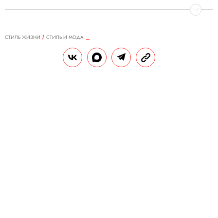
СТИЛЬ ЖИЗНИ
СТИЛЬ И МОДА
21.08.2020, 18:26
ОБНОВЛЕНО
15.02.2026, 06:57
Пятнистая история: как
леопардовый принт на мужской
одежде полюбили дизайнеры и
знаменитости
Анималистичный узор из
разнокалиберных пятен может казаться
вызывающим приветом из 2000-х, однако
он плотно обосновался в мужских
коллекциях последних сезонов — и,
похоже, уходить никуда не собирается.