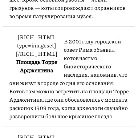
грызунов — коты сопровождают охранников
во время патрулирования музея.
[RICH_HTML
В 2001 году городской
type=imageset]
совет Рима объявил
[/RICH_HTML]
котов частью
Площадь Торре
биоисторического
Арджентина
наследия, напомнив, что
они живут в городе со дня его основания.
Котов там можно встретить на площади Торре
Арджентина, где они обосновались с момента
раскопок 1909 года, когда археологи случайно
разворошили большое крысиное гнездо.
[RICH_HTML