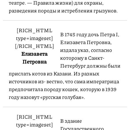
театре. — Правила жизни) для охраны,
разведения породы и истребления грызунов.
[RICH_HTML
В 1745 году дочь Петра I,
type=imageset]
Елизавета Петровна,
[/RICH_HTML]
издала указ, согласно
Елизавета
которому в Санкт-
Петровна
Петербург должны были
прислать котов из Казани. Из разных
источников из- вестно, что сама императрица
предпочитала породу кошек, которую в 1939
году назовут «русская голубая».
[RICH_HTML
В здание
type=imageset]
Государственного