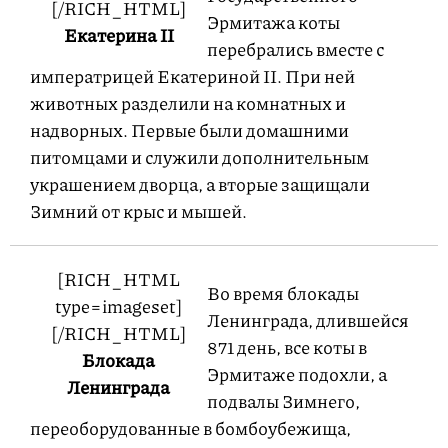
[/RICH_HTML]
Эрмитажа коты
Екатерина II
перебрались вместе с
императрицей Екатериной II. При ней
животных разделили на комнатных и
надворных. Первые были домашними
питомцами и служили дополнительным
украшением дворца, а вторые защищали
Зимний от крыс и мышей.
[RICH_HTML
Во время блокады
type=imageset]
Ленинграда, длившейся
[/RICH_HTML]
871 день, все коты в
Блокада
Эрмитаже подохли, а
Ленинграда
подвалы Зимнего,
переоборудованные в бомбоубежища,