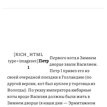
[RICH_HTML
Первого кота в Зимнем
type=imageset]
Петр
дворце звали Василием.
1
Петр I привез его из
своей очередной поездки в Голландию (по
другой версии, кот был куплен у торговца из
Вологды). По указу императора амбарные
коты вроде Василия должны были жить в
Зимнем дворце (в наши дни — Эрмитажном