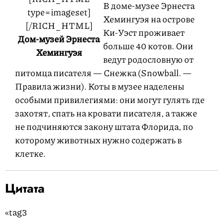
В доме-музее Эрнеста
type=imageset]
Хемингуэя на острове
[/RICH_HTML]
Ки-Уэст проживает
Дом-музей Эрнеста
больше 40 котов. Они
Хемингуэя
ведут родословную от
питомца писателя — Снежка (Snowball. —
Правила жизни). Коты в музее наделены
особыми привилегиями: они могут гулять где
захотят, спать на кровати писателя, а также
не подчиняются закону штата Флорида, по
которому животных нужно содержать в
клетке.
Цитата
«tag3