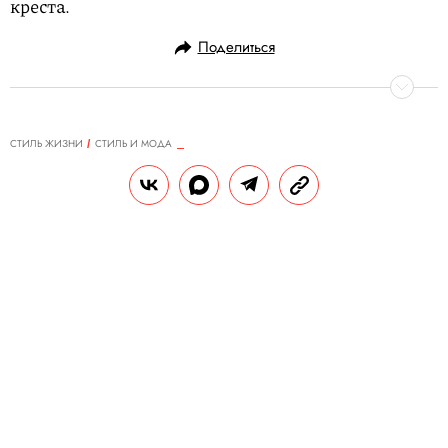
креста.
Поделиться
СТИЛЬ ЖИЗНИ
СТИЛЬ И МОДА
31.01.2022, 15:57
ОБНОВЛЕНО
15.02.2026, 10:09
Блестящие костюмы, носимые
скульптуры и новые формы:
лучшие показы недели высокой
моды в Париже
Вслед за неделями мужской моды в
Париже прошли кутюрные показы — для
сезона весна–лето 2022 дизайнеры
придумали наравне со сложными