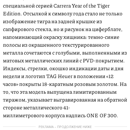
специальной серией Carrera Year of the Tiger
Edition. Отсылкой к символу года стало не только
изображение тигра на задней крышке из
сапфирового стекла, но и рисунок на циферблате,
напоминающий окраску хищника: темно-синие
полосы из окрашенного текстурированного
металла сочетаются с голубыми, выполненными из
матовых металлических линий с PVD-покрытием.
Индексы, стрелки, окошко индикации даты и дня
недели и логотип TAG Heuer в положении «12
часов» покрыты 18-каратным розовым золотом. На
то, что эта модель выпущена лимитированным
тиражом, указывает выгравированная на обратной
стороне металлического 41-
миллиметрового корпуса надпись ONE OF 300.
РЕКЛАМА – ПРОДОЛЖЕНИЕ НИЖЕ