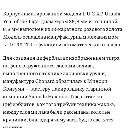
Корпус лимитированной модели L.U.C XP Urushi
Year of the Tiger диаметром 39,5 мм и толщиной
6,8 мм выполнен из 18-каратного розового золота.
Модель оснащена мануфактурным механизмом
L.U.C 96.17-L с функцией автоматического завода.
Для создания циферблата с изображением тигра
на фоне окруженного скалами залива,
выполненного в технике лакировки уруши,
мануфактура Chopard обратилась к Минори
Коизуми — мастеру-лакировщику старинной
компании Yamada Heiando. Так, в отделке
циферблатов, как того требует техника маки-э,
между слоями лака были рассыпаны золотые
крупинки, благодаря чему часы будто светятся
изнутри.