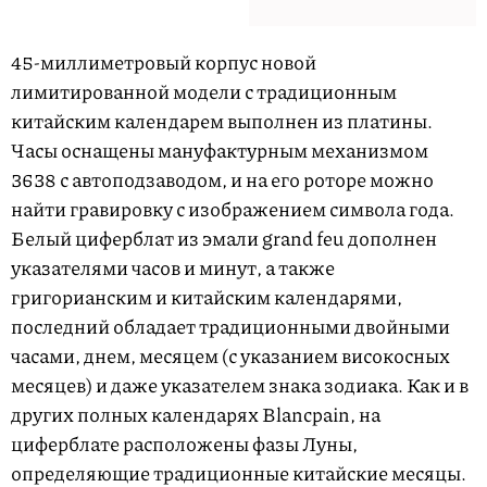
45-миллиметровый корпус новой
лимитированной модели с традиционным
китайским календарем выполнен из платины.
Часы оснащены мануфактурным механизмом
3638 с автоподзаводом, и на его роторе можно
найти гравировку с изображением символа года.
Белый циферблат из эмали grand feu дополнен
указателями часов и минут, а также
григорианским и китайским календарями,
последний обладает традиционными двойными
часами, днем, месяцем (с указанием високосных
месяцев) и даже указателем знака зодиака. Как и в
других полных календарях Blancpain, на
циферблате расположены фазы Луны,
определяющие традиционные китайские месяцы.