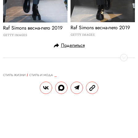
Raf Simons весна-лето 2019
Raf Simons весна-лето 2019
GETTY IMAGES
GETTY IMAGES
Поделиться
СТИЛЬ ЖИЗНИ
СТИЛЬ И МОДА
19.06.2018, 13:03
Streetstyle на Неделе мужской
моды в Милане
РЕДАКЦИЯ «ПРАВИЛ ЖИЗНИ»
Теги:
стиль
милан