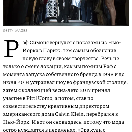
GETTY IMAGES
Р
аф Симонс вернулся с показами из Нью-
Йорка в Париж, тем самым обозначив
новую главу в своем творчестве. Речь не
только о смене локации, как мы помним Раф с
момента запуска собственного бренда в 1998 и до
июня 2016 устраивал шоу во французской столице,
затем с коллекцией весна-лето 2017 принял
участие в Pitti Uomo, а потом, став по
совместительству креативным директором
американского дома Calvin Klein, перебрался в
Нью-Йорк. И вот он снова здесь, потому что мода
остро нуждается в переменах. «Эра худи с