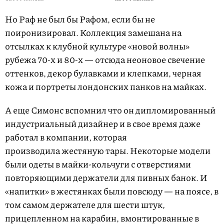
Но Раф не был бы Рафом, если бы не
поиронизировал. Коллекция замешана на
отсылках к клубной культуре «новой волны»
рубежа 70-х и 80-х — отсюда неоновое свечение
оттенков, декор булавками и клепками, черная
кожа и портреты лондонских панков на майках.
А еще Симонс вспомнил что он дипломированный
индустриальный дизайнер и в свое время даже
работал в компании, которая
производила жестяную тары. Некоторые модели
были одеты в майки-кольчуги с отверстиями
повторяющими держатели для пивных банок. И
«напитки» в жестянках были повсюду — на поясе, в
том самом держателе для шести штук,
прицепленном на карабин, вмонтированные в