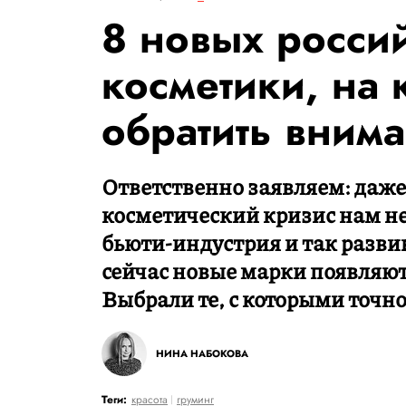
8 новых росси
косметики, на 
обратить вним
Ответственно заявляем: даже
косметический кризис нам не
бьюти-индустрия и так разв
сейчас новые марки появляют
Выбрали те, с которыми точн
НИНА НАБОКОВА
Теги:
красота
груминг