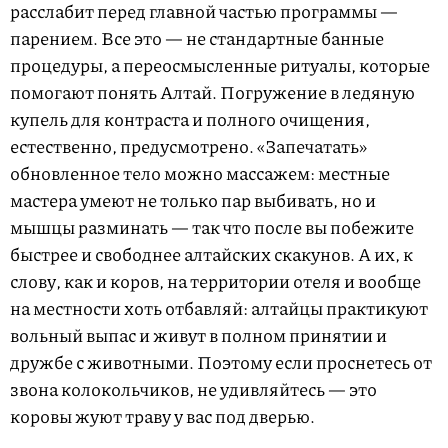
расслабит перед главной частью программы —
парением. Все это — не стандартные банные
процедуры, а переосмысленные ритуалы, которые
помогают понять Алтай. Погружение в ледяную
купель для контраста и полного очищения,
естественно, предусмотрено. «Запечатать»
обновленное тело можно массажем: местные
мастера умеют не только пар выбивать, но и
мышцы разминать — так что после вы побежите
быстрее и свободнее алтайских скакунов. А их, к
слову, как и коров, на территории отеля и вообще
на местности хоть отбавляй: алтайцы практикуют
вольный выпас и живут в полном принятии и
дружбе с животными. Поэтому если проснетесь от
звона колокольчиков, не удивляйтесь — это
коровы жуют траву у вас под дверью.