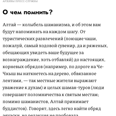
АРХИВЫ ПРЕСС-СЛУЖБЫ
О чем помнить?
Алтай — колыбель шаманизма, и об этом вам
будут напоминать на каждом шагу. От
туристических развлечений (поющие чаши,
пожалуй, самый ходовой сувенир, да и ряженых,
обещающих увидеть ваше будущее за
вознаграждение, хоть отбавляй) до настоящих,
корневых обрядов (например, по дороге на Че-
Чкыш вы наткнетесь на дерево, обвязанное
лентами, — так местные жители выражают
уважение к духам) и целых шаман-туров (люди
совершают поломничества к святым местам;
помимо шаманистов, Алтай принимает
буддистов). Говорят, здесь легко найти обряд
аяуаски, но редакция не пробовала.