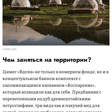
UNSPLASH
Чем заняться на территории?
Цимес «Вдоха» не только в номерном фонде, но и в
концептуальном банном комплексе с
запоминающимся названием «Воспарение»,
который возводили как для себя. Предбанник с
перенесенными на дуб древнеалтайскими
петроглифами, три вида чая и пахучий мед для
гостей, парная из сруба кедра, возраст которого