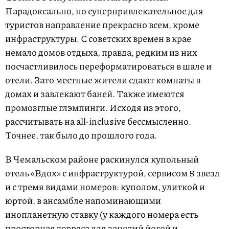
Парадоксально, но суперпривлекательное для
туристов направление прекрасно всем, кроме
инфраструктуры. С советских времен в крае
немало домов отдыха, правда, редким из них
посчастливилось переформатироваться в шале и
отели. Зато местные жители сдают комнаты в
домах и завлекают баней. Также имеются
промозглые глэмпинги. Исходя из этого,
рассчитывать на all-inclusive бессмысленно.
Точнее, так было до прошлого года.
В Чемальском районе раскинулся купольный
отель «Вдох» с инфраструктурой, сервисом 5 звезд
и с тремя видами номеров: куполом, улиткой и
юртой, в ансамбле напоминающими
инопланетную ставку (у каждого номера есть
просторная терраса для занятий йогой и