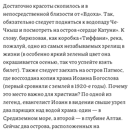
Достаточно красоты скопилось и в
непосредственной близости от «Вдоха». Так,
обязательно следует подняться к водопаду Че-
Чкыш и посмотреть на остров «сердце Катуни». К
слову, бирюзовая, как коробка «Тиффани», река,
пожалуй, одно из самых незабываемых зрелищ в
жизни (в особенно яркий зеленый цвет она
окрашивается осенью, так что успейте взять
билет). Также следует заехать на остров Патмос,
где воссоздана копия храма Иоанна Богослова
(первый сровняли с землей в 1920-е годы). Почему
это место важно для христиан? По одной из
легенд, евангелист Иоанн в видении свыше узрел
два парящих над водой храма: один — в
Средиземном море, а второй — в глубине Алтая.
Сейчас два острова, расположенных на