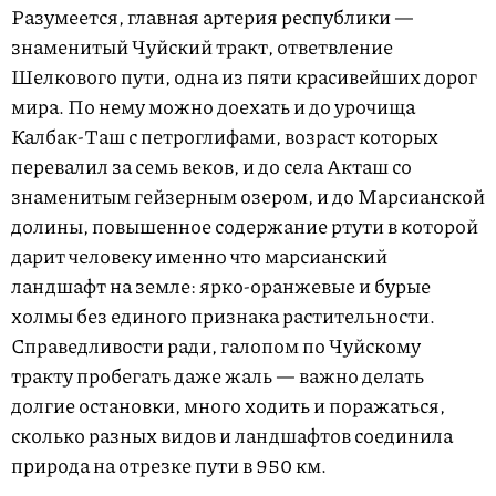
Разумеется, главная артерия республики —
знаменитый Чуйский тракт, ответвление
Шелкового пути, одна из пяти красивейших дорог
мира. По нему можно доехать и до урочища
Калбак-Таш с петроглифами, возраст которых
перевалил за семь веков, и до села Акташ со
знаменитым гейзерным озером, и до Марсианской
долины, повышенное содержание ртути в которой
дарит человеку именно что марсианский
ландшафт на земле: ярко-оранжевые и бурые
холмы без единого признака растительности.
Справедливости ради, галопом по Чуйскому
тракту пробегать даже жаль — важно делать
долгие остановки, много ходить и поражаться,
сколько разных видов и ландшафтов соединила
природа на отрезке пути в 950 км.