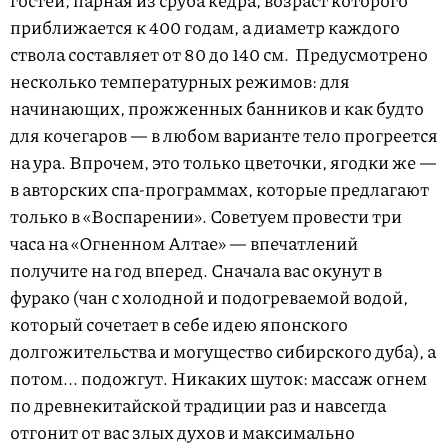
приближается к 400 годам, а диаметр каждого
ствола составляет от 80 до 140 см. Предусмотрено
несколько температурных режимов: для
начинающих, прожженных банников и как будто
для кочегаров — в любом варианте тело прогреется
на ура. Впрочем, это только цветочки, ягодки же —
в авторских спа-программах, которые предлагают
только в «Воспарении». Советуем провести три
часа на «Огненном Алтае» — впечатлений
получите на год вперед. Сначала вас окунут в
фурако (чан с холодной и подогреваемой водой,
который сочетает в себе идею японского
долгожительства и могущество сибирского дуба), а
потом... подожгут. Никаких шуток: массаж огнем
по древнекитайской традиции раз и навсегда
отгонит от вас злых духов и максимально