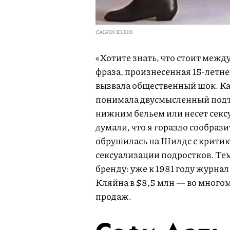
CALVIN KLEIN
«Хотите знать, что стоит межд
фраза, произнесенная 15-летне
вызвала общественный шок. Ка
понимала двусмысленный подтекс
нижним бельем или несет сексуа
думали, что я гораздо сообрази
обрушилась на Шилдс с критик
сексуализации подростков. Тем
бренду: уже к 1981 году журна
Кляйна в $8,5 млн — во многом
продаж.