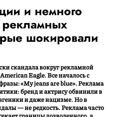
ции и немного
10 рекламных
орые шокировали
оски скандала вокруг рекламной
merican Eagle. Все началось с
фразы: «My jeans are blue». Реклама
тики: бренд и актрису обвинили в
вгеники и даже нацизме. Но в
далы — не редкость. Реклама часто
секает границы дозволенного, а