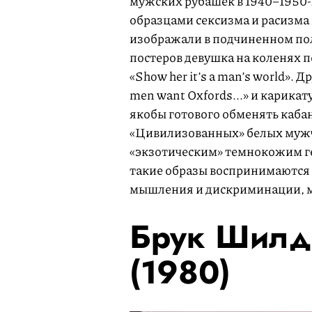
мужских рубашек в 1940–1950-х
образцами сексизма и расизма
изображали в подчиненном по
постеров девушка на коленях п
«Show her it’s a man’s world». 
men want Oxfords...» и карик
якобы готового обменять каба
«Цивилизованных» белых мужч
«экзотическим» темнокожим ге
такие образы воспринимаются
мышления и дискриминации, м
Брук Шилдс
(1980)