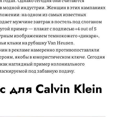
 годах. Однако сегодня они считаются
 в модной индустрии. Женщин в этих кампаниях
ложении: на одном из самых известных
одает мужчине завтрак в постель под слоганом
Другой пример — плакат с подписью «4 out of 5
атурным изображением темнокожего «дикаря»,
ньи клыки на рубашку Van Heusen.
ин в рекламе намеренно противопоставляли
роям, якобы в юмористическом ключе. Сегодня
 как наглядный пример колониального
аскируемой под забавную подачу.
 для Calvin Klein