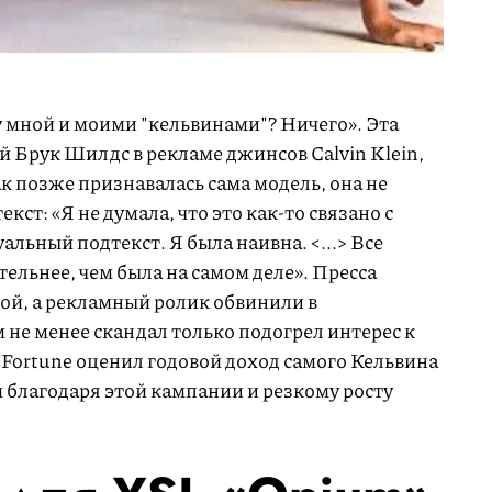
у мной и моими "кельвинами"? Ничего». Эта
й Брук Шилдс в рекламе джинсов Calvin Klein,
к позже признавалась сама модель, она не
т: «Я не думала, что это как-то связано с
льный подтекст. Я была наивна. <...> Все
тельнее, чем была на самом деле». Пресса
ой, а рекламный ролик обвинили в
 не менее скандал только подогрел интерес к
л Fortune оценил годовой доход самого Кельвина
 благодаря этой кампании и резкому росту