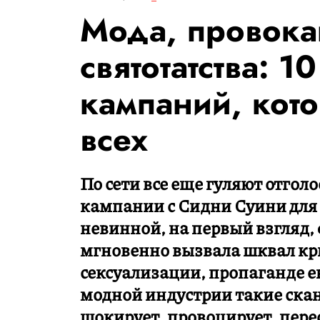
Мода, провока
святотатства: 
кампаний, кот
всех
По сети все еще гуляют отгол
кампании с Сидни Суини для A
невинной, на первый взгляд, 
мгновенно вызвала шквал кри
сексуализации, пропаганде е
модной индустрии такие скан
шокирует, провоцирует, пере