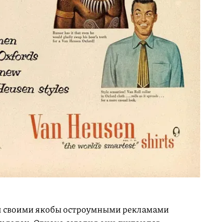
я своими якобы остроумными рекламами