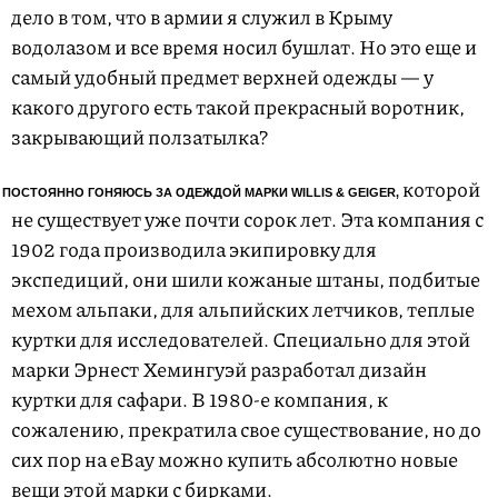
дело в том, что в армии я служил в Крыму
водолазом и все время носил бушлат. Но это еще и
самый удобный предмет верхней одежды — у
какого другого есть такой прекрасный воротник,
закрывающий ползатылка?
которой
 ПОСТОЯННО ГОНЯЮСЬ ЗА ОДЕЖДОЙ МАРКИ WILLIS & GEIGER,
не существует уже почти сорок лет. Эта компания с
1902 года производила экипировку для
экспедиций, они шили кожаные штаны, подбитые
мехом альпаки, для альпийских летчиков, теплые
куртки для исследователей. Специально для этой
марки Эрнест Хемингуэй разработал дизайн
куртки для сафари. В 1980-е компания, к
сожалению, прекратила свое существование, но до
сих пор на eBay можно купить абсолютно новые
вещи этой марки с бирками.