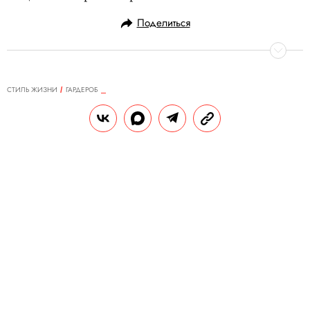
Поделиться
СТИЛЬ ЖИЗНИ
ГАРДЕРОБ
08.03.2016, 13:20
Рубашка Малкольма Макдауэлла
с воротником-стойкой
Отдавая должное цикличности мужской
моды, Правила жизни выбирает героев из
недавнего прошлого в вещах, которые
можно купить прямо сейчас. В этом
выпуске — рубашки с воротником-
стойкой, как у Малкольма Макдауэлла в
фильме «Заводной апельсин».