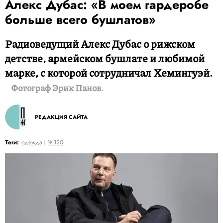
Алекс Дубас: «В моем гардеробе
больше всего бушлатов»
Радиоведущий Алекс Дубас о рижском
детстве, армейском бушлате и любимой
марке, с которой сотрудничал Хемингуэй.
Фотограф Эрик Панов.
РЕДАКЦИЯ САЙТА
Теги:
одежда
№120